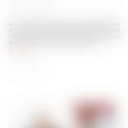
Publié le :
24/07/2023
Source :
www.latribune.fr
Les entreprises familiales rencontrent des difficultés lors
de leur transmission. En France, elles seraient seulement
17% à réaliser une transmission intra-familiale alors
qu’elles représenteraient 65% en Allemagne...
Lire la suite
Publié le :
21/08/2023