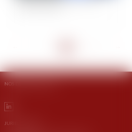
comment se préparer ?
<<
<
...
6
7
8
9
10
11
12
...
>
>>
NOS DERNIERS TWEETS
JURIEL AVOCATS