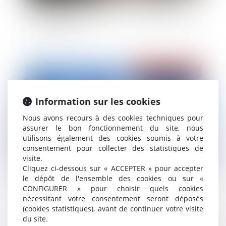
Transmission d’une entreprise familiale : quelles
sont les enjeux ?
Publié le :
10/07/2023
Information sur les cookies
Nous avons recours à des cookies techniques pour
assurer le bon fonctionnement du site, nous
utilisons également des cookies soumis à votre
consentement pour collecter des statistiques de
visite.
Cliquez ci-dessous sur « ACCEPTER » pour accepter
le dépôt de l'ensemble des cookies ou sur «
Régime DUTREIL : la location équipée est-elle
CONFIGURER » pour choisir quels cookies
une activité éligible ?
nécessitant votre consentement seront déposés
(cookies statistiques), avant de continuer votre visite
du site.