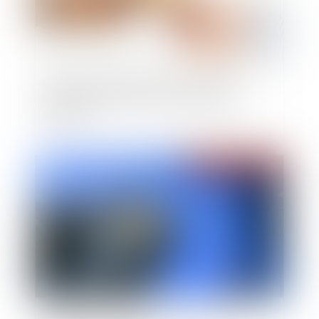
Cession de titres à prix minoré : un écart
inférieur à 20 % peut être constitutif d'une
libéralité
Publié le :
15/05/2023
Transmettre sa société : quel coût fiscal et