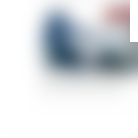
Publié le :
27/03/
Cession d'une filiale en cessation de paiemen
par sa société mère : est-elle fautive ?