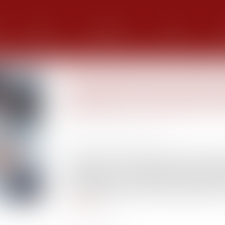
Équipe
Expertises
Actus
G
Rétractation des promesses 
harmonisation de la jurispr
application anticipée de la 
Publié le :
24/04/2023
Source :
actu.dalloz-etudiant.fr
A l’instar de la première chambre civile, la 
jurisprudence sur la rétractation du promett
sous l’empire du droit antérieur à l’ordonnanc
son revirement au profit du promettant qui s’est
Lire la suite