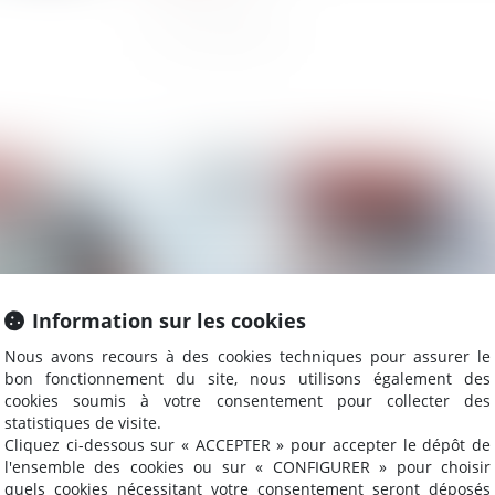
2023
Publié le :
24/04/2023
Information sur les cookies
Nous avons recours à des cookies techniques pour assurer le
bon fonctionnement du site, nous utilisons également des
cookies soumis à votre consentement pour collecter des
Rétractation des promesses unilatérales de
Co
statistiques de visite.
vente : harmonisation de la jurisprudence en
Cliquez ci-dessous sur « ACCEPTER » pour accepter le dépôt de
l'ensemble des cookies ou sur « CONFIGURER » pour choisir
faveur d’une application anticipée de la réforme
quels cookies nécessitant votre consentement seront déposés