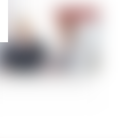
Publié le :
06/03/2023
sion de titres de SPI par les non-résidents