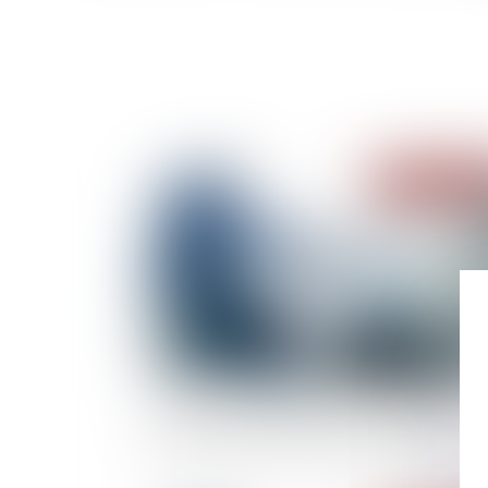
Publié le :
09/05/
« La valorisation d’entreprise est une étape
cruciale lors du processus de transmission »