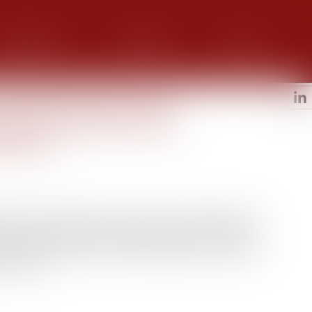
alerie photos
Honoraires
Contact
unilatérales de vente :
udence en faveur d’une
réforme
chambre commerciale de la Cour de cassation modifie sa
ant dans des promesses unilatérales de vente conclues
e du 10 février 2016 et refuse de moduler les effets de
 rétracté...