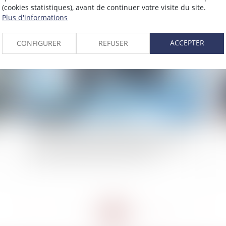
(cookies statistiques), avant de continuer votre visite du site.
Plus d'informations
2023
Publié le :
20/03/2023
ACCEPTER
CONFIGURER
REFUSER
ts
Réponse minimaliste du ministère de la Justice
Ces
sur le caractère universel du transfert universel
de patrimoine professionnel (TUPP)
<<
<
...
7
8
9
10
11
12
13
...
>
>>