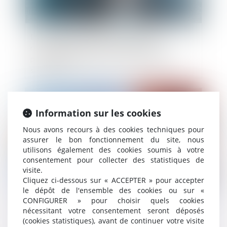
Les managers de la société Tennispro
reprennent la direction de l'entreprise et
préservent l'emploi après une procédure de
sauvegarde
Publié le :
16/06/2025
Information sur les cookies
Nous avons recours à des cookies techniques pour
assurer le bon fonctionnement du site, nous
utilisons également des cookies soumis à votre
consentement pour collecter des statistiques de
visite.
Cliquez ci-dessous sur « ACCEPTER » pour accepter
le dépôt de l'ensemble des cookies ou sur «
CONFIGURER » pour choisir quels cookies
Le gouvernement lance un baromètre annuel
nécessitant votre consentement seront déposés
pour la transmission d’entreprise
(cookies statistiques), avant de continuer votre visite