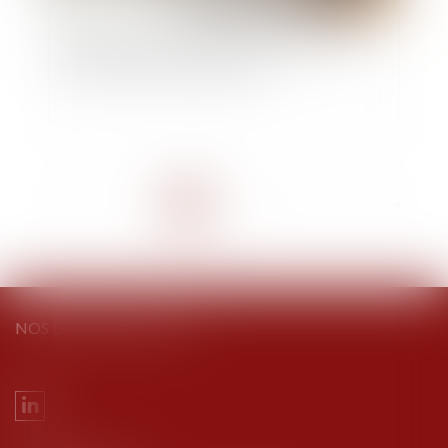
Entreprises familiales : comment assurer leur
transmission et leur pérennité ?
<<
<
1
2
3
4
5
6
7
...
>
>>
NOS DERNIERS TWEETS