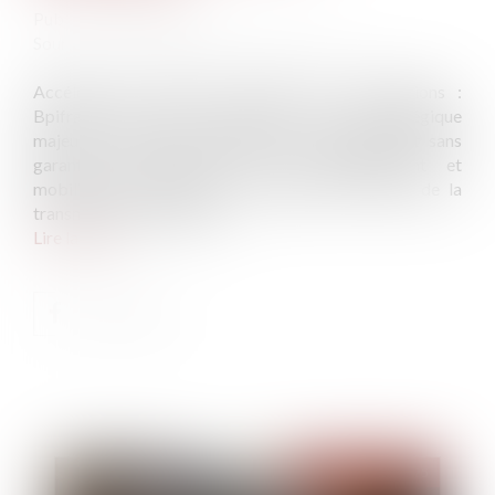
Publié le :
02/06/2025
Source :
www.lejournaldesentreprises.com
Accélérer les reprises, sécuriser les transmissions :
Bpifrance fait de la cession-reprise un axe stratégique
majeur en 2025. Au programme : nouveau prêt sans
garantie, renforcement de l’accompagnement et
mobilisation nationale pour fluidifier le marché de la
transmission d’entreprise...
Lire la suite
Publié le :
30/06/2025