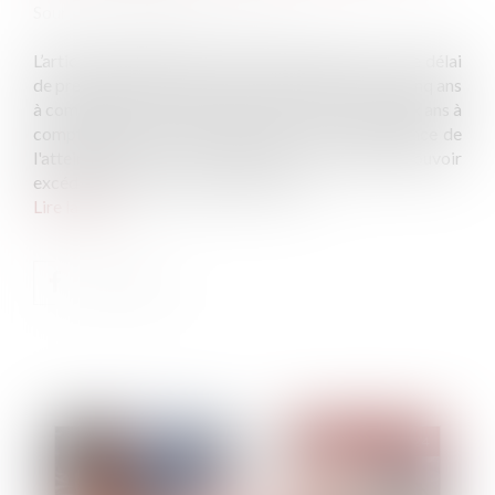
Source :
www.lemag-juridique.com
L’article 921 alinéa 2 du Code civil énonce que « Le délai
de prescription de l'action en réduction est fixé à cinq ans
à compter de l'ouverture de la succession, ou à deux ans à
compter du jour où les héritiers ont eu connaissance de
l'atteinte portée à leur réserve, sans jamais pouvoir
excéder dix ans à compter du décès »...
Lire la suite
Publié le :
28/03/2024