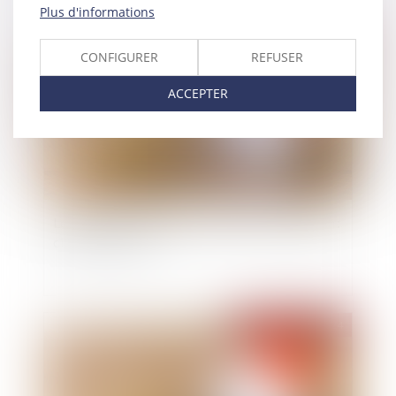
Plus d'informations
Publié le :
21/02/2024
CONFIGURER
REFUSER
ACCEPTER
Le délai de prescription de l’action en réduction :
cinq ou deux ans ?
Publié le :
07/02/2024