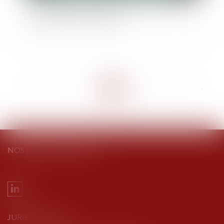
Gratification du conjoint survivant et modalités
d’imputation des libéralités
<<
<
...
7
8
9
10
11
12
13
...
>
>>
NOS DERNIERS TWEETS
JURIEL AVOCATS