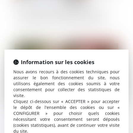
La recevabilité des demandes distinctes de
celles portant sur les désaccords des parties
Publié le :
28/02/2024
Information sur les cookies
Nous avons recours à des cookies techniques pour
assurer le bon fonctionnement du site, nous
utilisons également des cookies soumis à votre
consentement pour collecter des statistiques de
visite.
Cliquez ci-dessous sur « ACCEPTER » pour accepter
le dépôt de l'ensemble des cookies ou sur «
Valeur du nouveau bien subrogé au bien aliéné
CONFIGURER » pour choisir quels cookies
et atteinte au droit de propriété : QPC rejetée
nécessitant votre consentement seront déposés
(cookies statistiques), avant de continuer votre visite
du site.