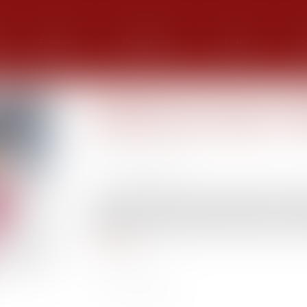
Équipe
Expertises
Actus
G
Désignation d'un tiers à la 
à la personne du majeur : ill
Publié le :
30/03/2023
Source :
www.efl.fr
Le conflit familial entre le fils et l’époux d’
comptes par ce dernier justifient de ne pas le d
tant pour les biens que pour la personne, un tiers 
Lire la suite