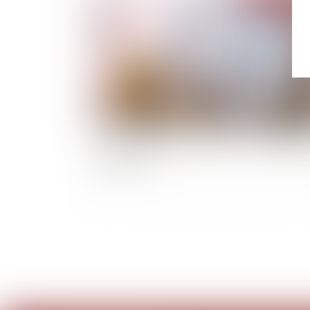
Quasi-usufruit et assurance vie : la possibilité
tout gratuit