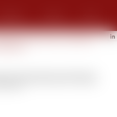
alerie photos
Honoraires
Contact
famille comme tuteur aux biens et
ustration
une personne majeure protégée et la mauvaise gestion des
ésigner comme tuteur et de lui préférer en cette qualité,
à la famille...