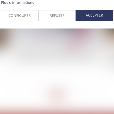
Plus d'informations
ACCEPTER
CONFIGURER
REFUSER
 du
Désignation d'un tiers à la famille comme tuteur
Vau
aux biens et à la personne du majeur : illustration
an
liq
<<
<
...
12
13
14
15
16
17
18
...
>
>>