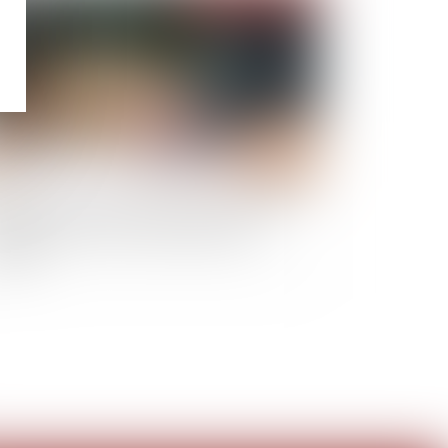
t dire la lettre de contestation de l’avocat
nexée au PV de lecture du projet d’état
uidatif