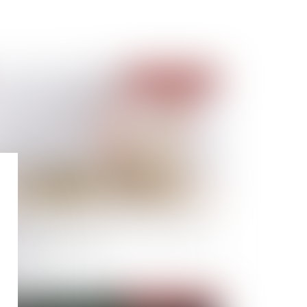
Publié le :
20/04/2023
ndre à soi-même ou comment rendre liquide
 patrimoine immobilier
Publié le :
22/03/2023