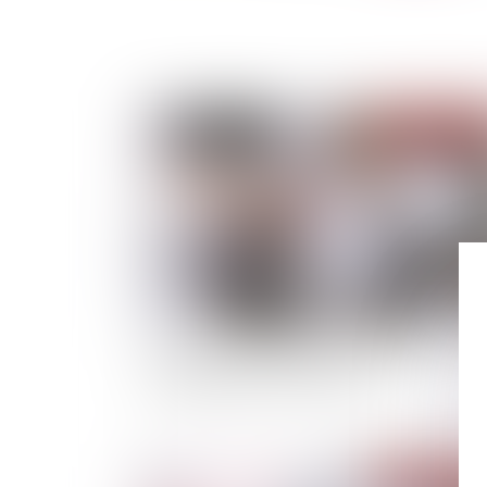
Publié le :
04/05/
Extinction de l'Action de Divorce &
Conséquences Successorales
Publié le :
12/04/