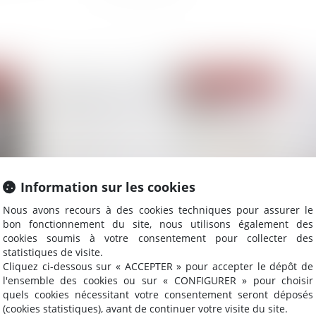
2023
Publié le :
26/04/2023
Information sur les cookies
Nous avons recours à des cookies techniques pour assurer le
bon fonctionnement du site, nous utilisons également des
Décès d’un associé de société civile : preuve de
Ve
cookies soumis à votre consentement pour collecter des
la qualité d'associé des héritiers
un
statistiques de visite.
Cliquez ci-dessous sur « ACCEPTER » pour accepter le dépôt de
l'ensemble des cookies ou sur « CONFIGURER » pour choisir
quels cookies nécessitant votre consentement seront déposés
(cookies statistiques), avant de continuer votre visite du site.
2023
Publié le :
30/03/2023