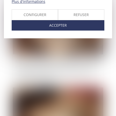
Plus d'informations
Publié le :
25/06/2026
CONFIGURER
REFUSER
ACCEPTER
Exonération totale de droits de succession entre
frères et sœurs (CGI, art. 796-0 ter) : attention
de ne pas confondre « domicile commun » et
« résidence commune »
Publié le :
20/05/2026