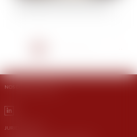
juge privilégie la volonté exprimée du défunt
<<
<
1
2
3
4
5
6
7
...
>
>>
NOS DERNIERS TWEETS
JURIEL AVOCATS