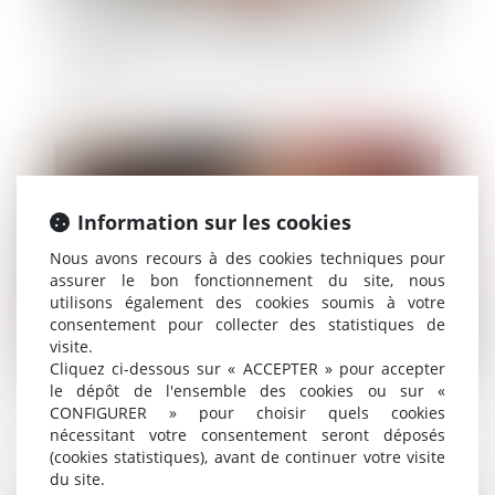
Rapport d’une somme d’argent investie dans la
création d’une société : le rapport est dû en
valeur
Publié le :
03/07/2026
Information sur les cookies
Nous avons recours à des cookies techniques pour
assurer le bon fonctionnement du site, nous
utilisons également des cookies soumis à votre
consentement pour collecter des statistiques de
visite.
Cliquez ci-dessous sur « ACCEPTER » pour accepter
le dépôt de l'ensemble des cookies ou sur «
Frais bancaires lors d’une succession :
CONFIGURER » pour choisir quels cookies
suppression des cas de gratuité
nécessitant votre consentement seront déposés
(cookies statistiques), avant de continuer votre visite
du site.