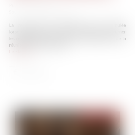
Publié le :
07/08/2026
Source :
www.lemag-juridique.com
La révocation d'une donation peut être annulée
lorsqu'elle poursuit un but illicite consistant à contourner
les règles protectrices de la réserve héréditaire et de la
réunion fictive des donations...
Lire la suite
Publié le :
07/08/2026