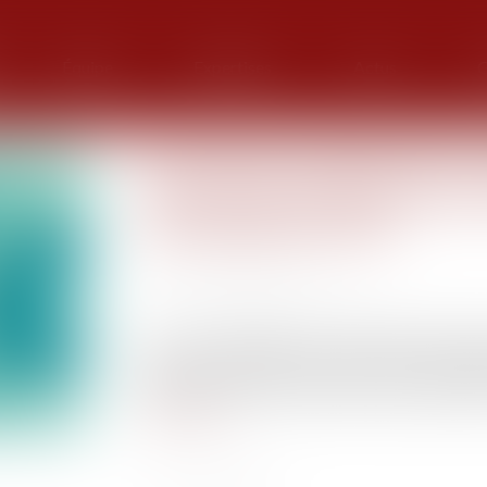
Équipe
Expertises
Actus
G
Procréation médicalement as
origines des enfants nés d'
1er septembre 2022
Publié le :
06/09/2022
Source :
www.service-public.fr
La loi de bioéthique du 2 août 2021 ouvrant
femmes et aux femmes seules prévoyait égal
auprès des enfants nés de PMA, à leur majorité
Lire la suite