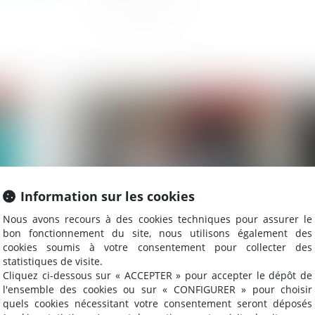
2022
Publié le :
17/08/2022
Information sur les cookies
Nous avons recours à des cookies techniques pour assurer le
bon fonctionnement du site, nous utilisons également des
cookies soumis à votre consentement pour collecter des
Versement de la pension alimentaire au titre du
La
statistiques de visite.
devoir de secours : non-renvoi d’une QPC
car
Cliquez ci-dessous sur « ACCEPTER » pour accepter le dépôt de
l'ensemble des cookies ou sur « CONFIGURER » pour choisir
quels cookies nécessitant votre consentement seront déposés