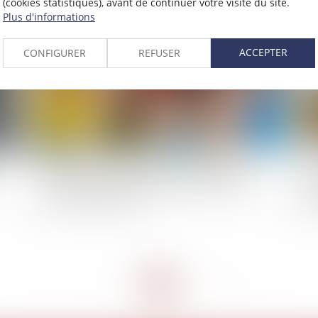
(cookies statistiques), avant de continuer votre visite du site.
Plus d'informations
2022
Publié le :
11/05/2022
ACCEPTER
CONFIGURER
REFUSER
a
À Nanterre, on expérimente la désignation
Ho
d’office d’avocat pour chaque mineur suivi en
en
assistance éducative
bi
<<
<
...
4
5
6
7
8
9
10
...
>
>>