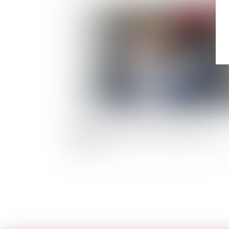
Publié le :
24/05/
GPA : l’intérêt de l’enfant ne réside pas dans l
vérité biologique et la connaissance de ses
origines