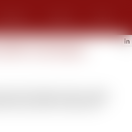
alerie photos
Honoraires
Contact
sistée -Droit d'accès aux
une PMA : ce qui change au
 la procréation médicalement assistée aux couples de
ement de lever l'anonymat des donneurs de gamètes
. Cette mesure prend effet le 1er septembre 2022...