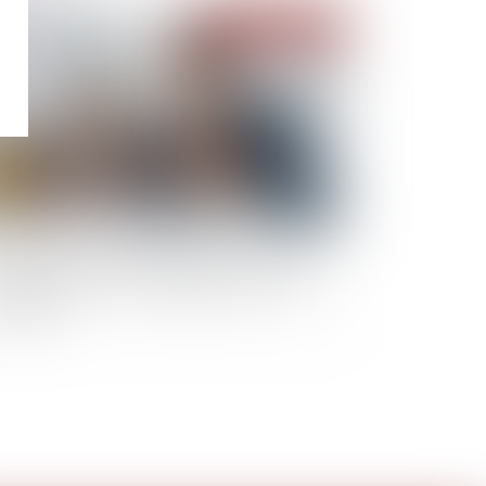
Publié le :
03/05/2022
moparenté : règles applicables aux relations
tre un enfant et l’ex-compagne de sa mère
ologique