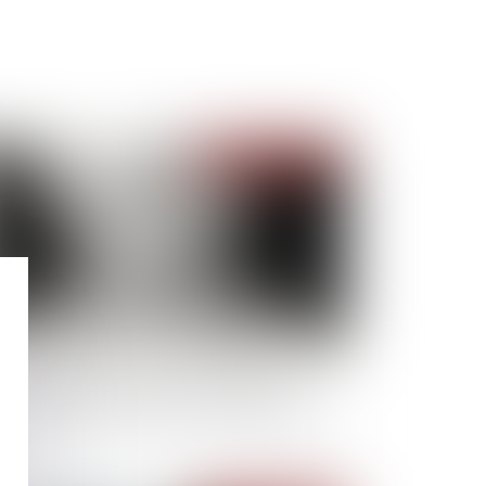
Publié le :
21/06/2022
 soustraction de mineur par ascendant au
refour des droits pénal et international privé