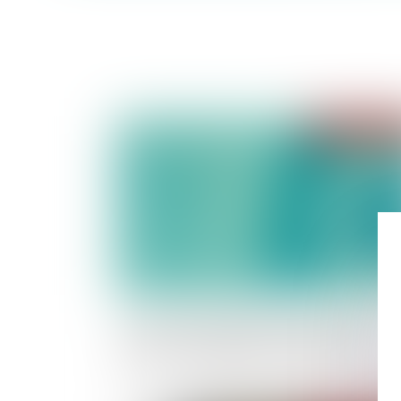
Publié le :
06/09/
Procréation médicalement assistée -Droit
d'accès aux origines des enfants nés d'une
PMA : ce qui change au 1er septembre 2022