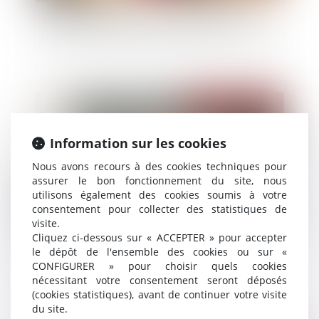
L’absence de valeur probante d’un acte de
notoriété acquisitive ne peut entraîner sa nullité
Publié le :
30/07/2025
Information sur les cookies
Nous avons recours à des cookies techniques pour
assurer le bon fonctionnement du site, nous
utilisons également des cookies soumis à votre
consentement pour collecter des statistiques de
visite.
Cliquez ci-dessous sur « ACCEPTER » pour accepter
le dépôt de l'ensemble des cookies ou sur «
Propriétaires : comment vous assurer de
CONFIGURER » pour choisir quels cookies
l'authenticité des justificatifs de revenus ?
nécessitant votre consentement seront déposés
(cookies statistiques), avant de continuer votre visite
du site.