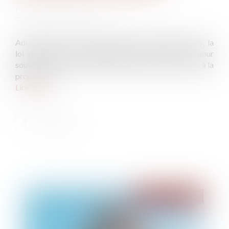
Publié le :
26/02/2025
Source :
monimmeuble.com
Adoptée après de nombreux débats parlementaires, la
loi de finances 2025 introduit des mesures clés pour
soutenir le marché immobilier et favoriser l’accession à la
propriété...
Lire la suite
Publié le :
05/08/2026