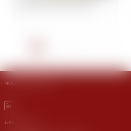
logement et l’accession à la propriété ?
<<
<
1
2
3
4
5
6
7
...
>
>>
NOS DERNIERS TWEETS
JURIEL AVOCATS