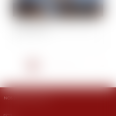
Recel de communauté : attention aux cessions
d’actions à vil prix
<<
<
1
2
3
4
5
6
7
...
>
>>
NOS DERNIERS TWEETS