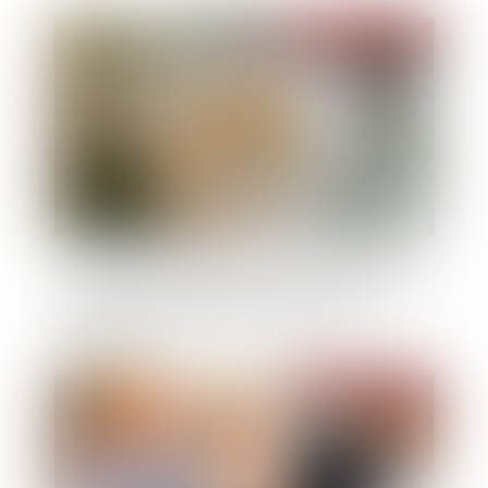
Publié le :
30/06/2026
Le collatéral engagé dans un PACS ne peut pas
bénéficier de l’exonération prévue par l’art. 796-
0-ter du CGI : fondement et portée de la
jurisprudence
Publié le :
27/05/2026