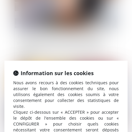
La CPAM ne peut refuser le capital décès au
partenaire de PACS à charge au seul motif
qu’aucune demande n’a été faite dans le délai
d’un mois
Publié le :
10/06/2025
Information sur les cookies
Nous avons recours à des cookies techniques pour
assurer le bon fonctionnement du site, nous
utilisons également des cookies soumis à votre
consentement pour collecter des statistiques de
visite.
Cliquez ci-dessous sur « ACCEPTER » pour accepter
le dépôt de l'ensemble des cookies ou sur «
CONFIGURER » pour choisir quels cookies
nécessitant votre consentement seront déposés