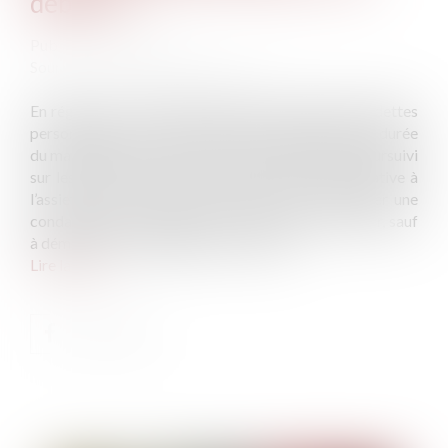
débiteur
Publié le :
03/06/2025
Source :
www.lemag-juridique.com
En régime de communauté légale, le paiement des dettes
personnelles contractées par un époux pendant la durée
du mariage peut, sous certaines conditions, être poursuivi
sur les biens communs. Toutefois, cette règle relative à
l’assiette de la poursuite ne permet pas de fonder une
condamnation personnelle du conjoint non débiteur, sauf
à démontrer un engagement de sa part...
Lire la suite