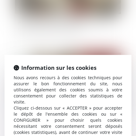
Annulation de vente et indemnité d’occupation :
rappel des règles de restitution
Publié le :
04/12/2024
Information sur les cookies
Nous avons recours à des cookies techniques pour
assurer le bon fonctionnement du site, nous
utilisons également des cookies soumis à votre
consentement pour collecter des statistiques de
visite.
Cliquez ci-dessous sur « ACCEPTER » pour accepter
le dépôt de l'ensemble des cookies ou sur «
CONFIGURER » pour choisir quels cookies
Promesse unilatérale de vente : un engagement
nécessitant votre consentement seront déposés
irrévocable renforcé par la Cour de cassation
(cookies statistiques), avant de continuer votre visite