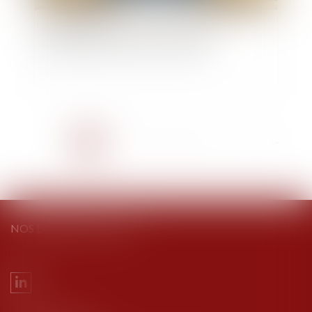
Réunion de deux lots : le local à usage
d’habitation ne perd pas son usage
<<
<
1
2
3
4
5
6
7
...
>
>>
NOS DERNIERS TWEETS