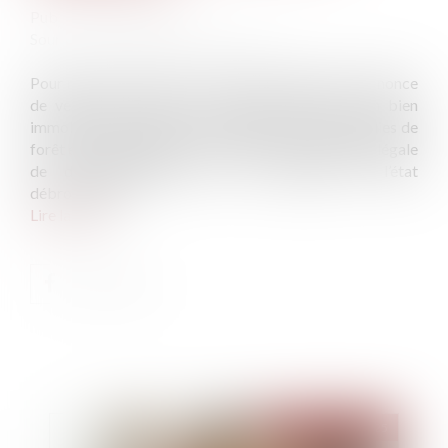
Publié le :
22/01/2025
Source :
www.editions-legislatives.fr
Pour mémoire, depuis le 1er janvier 2025, toute annonce
de vente (ou de mise en location) relative à un bien
immobilier situé dans une zone exposée aux incendies de
forêt et de végétation doit mentionner l'obligation légale
de débroussaillement ou de maintien en l’état
débroussaillé...
Lire la suite
Publié le :
22/01/2025