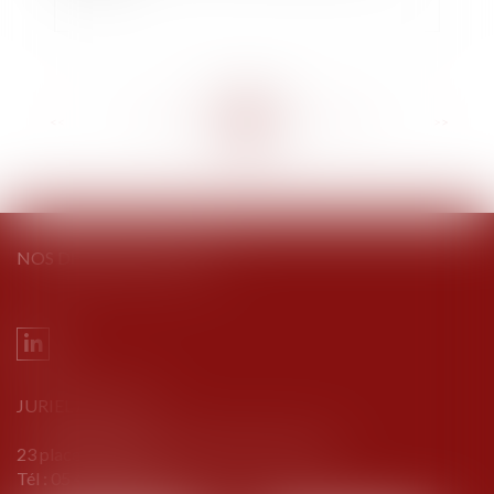
<<
<
...
250
251
252
253
254
255
256
...
>
>>
NOS DERNIERS TWEETS
JURIEL AVOCATS
23 place Bouillaud - 16000 ANGOULÊME
Tél :
05 45 69 69 00