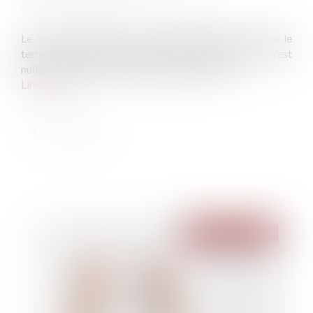
Source :
www.mieuxvivre-votreargent.fr
Le "tour d'échelle", à savoir la possibilité de passer par le
terrain du voisin pour effectuer des travaux chez soi, n'est
nullement un droit automatique. Explications...
Lire la suite
Publié le :
20/04/2021