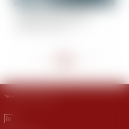
La validité d'un coup d'accordéon est
subordonnée au caractère effectif de
l'augmentation de capital
<<
<
...
155
156
157
158
159
160
161
...
>
>>
NOS DERNIERS TWEETS