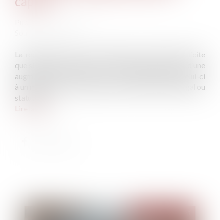
capital
Publié le :
22/02/2023
Source :
www.efl.fr
La réduction à zéro du capital d'une société n'est licite
que si elle est décidée sous la condition suspensive d'une
augmentation effective de son capital ramenant celui-ci
à un montant au moins égal au montant minimum légal ou
statutaire...
Lire la suite
Publié le :
01/03/2023