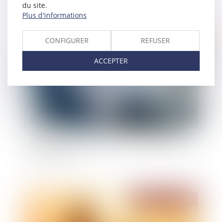
du site.
Plus d'informations
Publié le :
27/02/2023
CONFIGURER
REFUSER
ACCEPTER
Société ayant une activité mixte, et éligibilité au
Pacte Duretil
Publié le :
22/02/2023