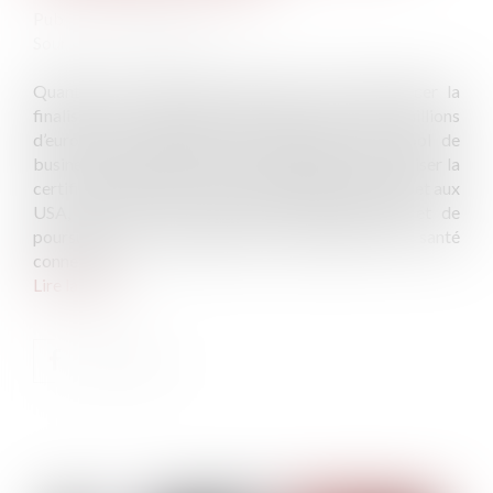
Publié le :
19/06/2024
Source :
www.actuia.com
Quantiq, une DeepTech française, vient d’annoncer la
finalisation d’une première levée de fonds de 2,6 millions
d’euros. Ce financement, réalisé auprès d’un pool de
business angels et de la BPI, lui permettra de finaliser la
certification médicale de sa technologie en Europe et aux
USA, de mener de nouvelles études cliniques et de
poursuivre ses ambitions dans le domaine de la santé
connectée...
Lire la suite