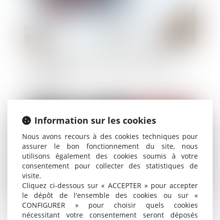
Réception tacite : l’occupation des lieux est
insuffisante pour caractériser une volonté non
équivoque
Publié le :
19/06/2024
Information sur les cookies
Nous avons recours à des cookies techniques pour
assurer le bon fonctionnement du site, nous
utilisons également des cookies soumis à votre
consentement pour collecter des statistiques de
visite.
Cliquez ci-dessous sur « ACCEPTER » pour accepter
le dépôt de l'ensemble des cookies ou sur «
CONFIGURER » pour choisir quels cookies
nécessitant votre consentement seront déposés
Testament olographe partiellement daté par un