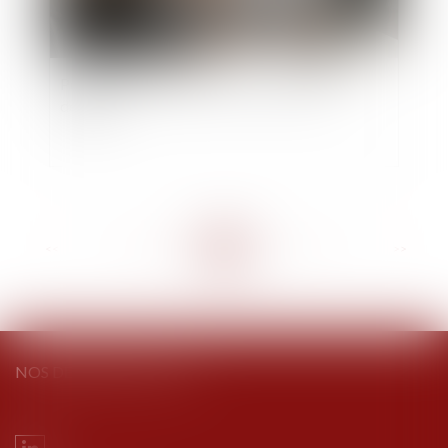
Portée de la déclaration de créance par le
débiteur
<<
<
...
85
86
87
88
89
90
91
...
>
>>
NOS DERNIERS TWEETS