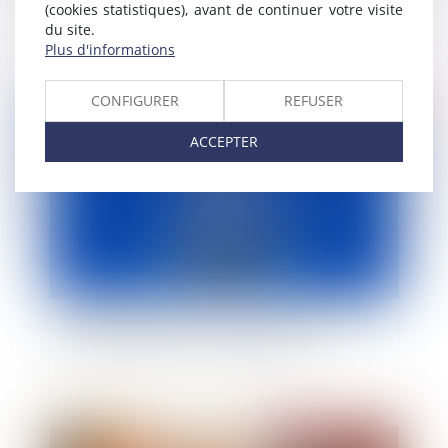
(cookies statistiques), avant de continuer votre visite
tiers : pas de nullité automatique
du site.
Plus d'informations
CONFIGURER
REFUSER
Publié le :
19/06/2024
ACCEPTER
Suivi médical à distance : Quantiq annonce une
levée de fonds de 2,6 millions d'euros
Publié le :
19/06/2024