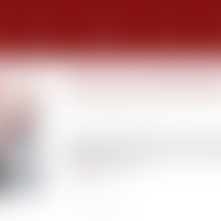
Équipe
Expertises
Actus
G
Successions et dettes fiscale
créances dans les délais lég
Publié le :
03/01/2025
Source :
www.lemag-juridique.com
En application de l’article 792 du Code civil, 
dans un délai de 15 mois. C’est dans ce context
du 11 décembre dernier...
Lire la suite