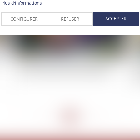
Plus d'informations
ACCEPTER
CONFIGURER
REFUSER
Reconnaissance des jugements étrangers : les
Ré
limites de l’exequatur en matière d’adoption
pro
tr
<<
<
...
56
57
58
59
60
61
62
...
>
>>