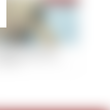
vision des baux commerciaux et
fessionnels : les indices au troisième
imestre 2024