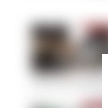
Publié le :
07/01/
Dépôt des formalités d’entreprises en cas de
difficulté grave : nouvelles dispositions
Publié le :
31/12/