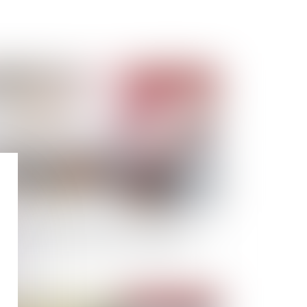
Publié le :
03/01/2025
cessions et dettes fiscales : l’importance de
larer les créances dans les délais légaux
Publié le :
30/12/2024