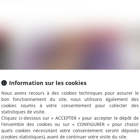
2025
Publié le :
03/01/2025
Information sur les cookies
Nous avons recours à des cookies techniques pour assurer le
bon fonctionnement du site, nous utilisons également des
Action en revendication : précisions sur le rôle
Suc
cookies soumis à votre consentement pour collecter des
du juge-commissaire
déc
statistiques de visite.
Cliquez ci-dessous sur « ACCEPTER » pour accepter le dépôt de
l'ensemble des cookies ou sur « CONFIGURER » pour choisir
quels cookies nécessitant votre consentement seront déposés
(cookies statistiques), avant de continuer votre visite du site.
2024
Publié le :
30/12/2024