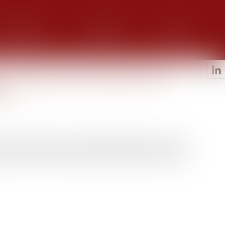
alerie photos
Honoraires
Contact
s : l’importance de déclarer les
aux
tout créancier d’une succession doit déclarer sa créance
e que la Cour de cassation s’est prononcée dans un arrêt