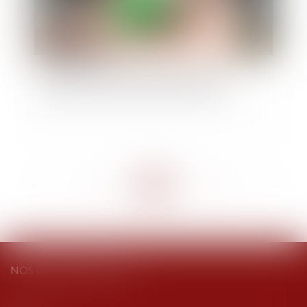
Ordonnance du 19 juin 2024 modifiant et
codifiant le droit de la publicité foncière
<<
<
...
83
84
85
86
87
88
89
...
>
>>
NOS DERNIERS TWEETS