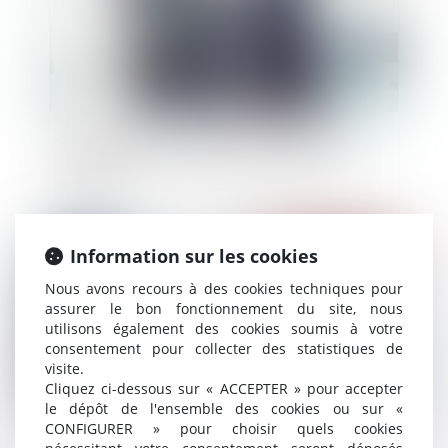
Société civile : précisions sur les modalités
d’engagement de la responsabilité d’anciens
associés
Information sur les cookies
Publié le :
27/06/2024
Nous avons recours à des cookies techniques pour
assurer le bon fonctionnement du site, nous
utilisons également des cookies soumis à votre
consentement pour collecter des statistiques de
visite.
Cliquez ci-dessous sur « ACCEPTER » pour accepter
le dépôt de l'ensemble des cookies ou sur «
CONFIGURER » pour choisir quels cookies