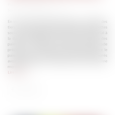
Publié le :
03/07/2024
Source :
www.lemag-juridique.com
En vertu de l’article 1857 du Code civil : « À l'égard des
tiers, les associés répondent indéfiniment des dettes
sociales à proportion de leur part dans le capital social à
la date de l'exigibilité ou au jour de la cessation des
paiements. » Néanmoins, l’article 1858 du même code
précise que : « Les créanciers ne peuvent poursuivre le
paiement des dettes sociales contre un associé qu'après
avoir préalablement et vainement poursuivi la personne
morale. »...
Lire la suite