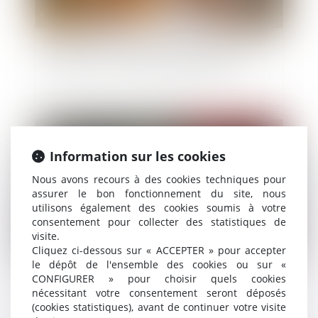
Procréation médicalement assistée et décès du
conjoint : est-ce la fin du projet parental ?
Publié le :
14/03/2025
Information sur les cookies
Nous avons recours à des cookies techniques pour
assurer le bon fonctionnement du site, nous
utilisons également des cookies soumis à votre
consentement pour collecter des statistiques de
visite.
Cliquez ci-dessous sur « ACCEPTER » pour accepter
le dépôt de l'ensemble des cookies ou sur «
CONFIGURER » pour choisir quels cookies
Violences sexuelles : 122 600 victimes dont une
nécessitant votre consentement seront déposés
majorité de femmes
(cookies statistiques), avant de continuer votre visite