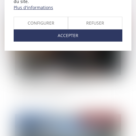
du site.
Plus d'informations
Publié le :
13/03/2025
CONFIGURER
REFUSER
ACCEPTER
Servitude et donation-partage : quand
l’indivision ne suffit pas !
Publié le :
12/03/2025