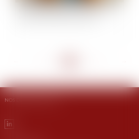
Mesure de placement provisoire : précision sur
le décompte des délais de procédure !
<<
<
...
45
46
47
48
49
50
51
...
>
>>
NOS DERNIERS TWEETS