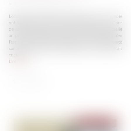
Source :
www.lemag-juridique.com
Lorsqu’un fonds dispose de plusieurs accès à la voie
publique, peut-il être considéré comme enclavé ? La Cour
de cassation, dans un arrêt du 27 février 2025, rappelle
un principe essentiel du droit des servitudes, puisqu’en
l’espèce, une héritière revendiquait un droit de passage
sur une parcelle voisine, estimant que son terrain était
enclavé...
Lire la suite
Publié le :
18/03/2025