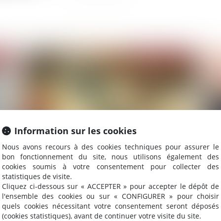
2020
Publié le :
17/12/2020
Information sur les cookies
Nous avons recours à des cookies techniques pour assurer le
bon fonctionnement du site, nous utilisons également des
à
Non-conformité des travaux achevés au permis
La
cookies soumis à votre consentement pour collecter des
de construire : la délivrance conditionnelle du
des
statistiques de visite.
permis modificatif
dé
Cliquez ci-dessous sur « ACCEPTER » pour accepter le dépôt de
l'ensemble des cookies ou sur « CONFIGURER » pour choisir
quels cookies nécessitant votre consentement seront déposés
(cookies statistiques), avant de continuer votre visite du site.
2020
Publié le :
16/12/2020