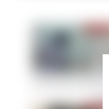
Publié le :
17/12/
Vol : limitation de la réparation de la victime 
hauteur de la faute qu’elle a commise
Publié le :
16/12/