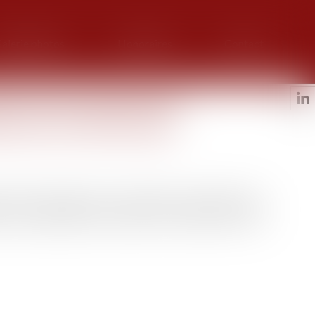
alerie photos
Honoraires
Contact
 la carte nationale des
lotests anti-démarrage
iliter l'installation de ces éthylotests anti-démarrage
s d'une suspension de permis pour conduite en état