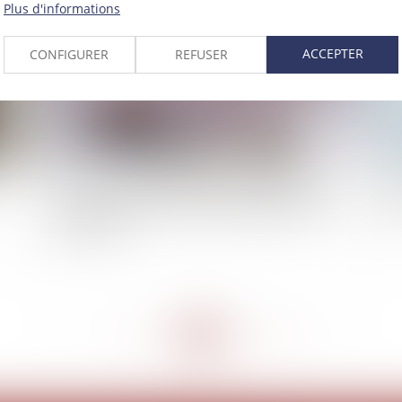
Plus d'informations
ACCEPTER
CONFIGURER
REFUSER
é
Les droits de mutation à titre gratuit dus sur la
Sol
transmission d'une entreprise individuelle sont
pé
déductibles
<<
<
...
276
277
278
279
280
281
282
...
>
>>