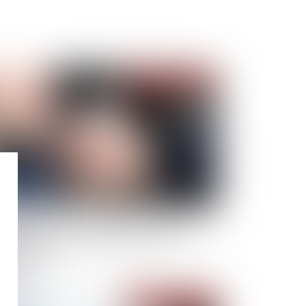
Publié le :
17/12/2020
 Sécurité Routière propose la carte nationale
 installateurs agréés d'éthylotests anti-
marrage
Publié le :
16/12/2020