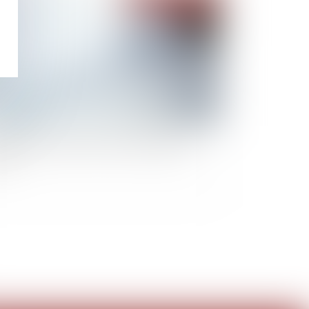
utions 30 alerte l'AMF et porte plainte au
nal