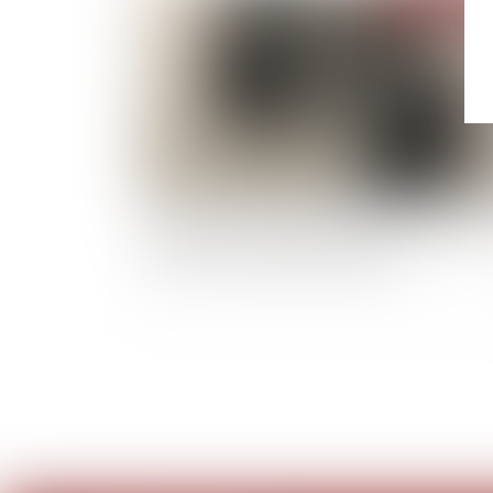
Rappel du point de départ de l'action en nullit
pour dol d'une donation-partage