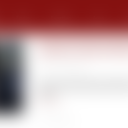
Équipe
Expertises
Actus
G
La Sécurité Routière propose
installateurs agréés d'éthy
Publié le :
17/12/2020
Source :
www.francebleu.fr
Cette carte par départements est destinée à fac
qui autorise certains conducteurs passible
alcoolisé...
Lire la suite