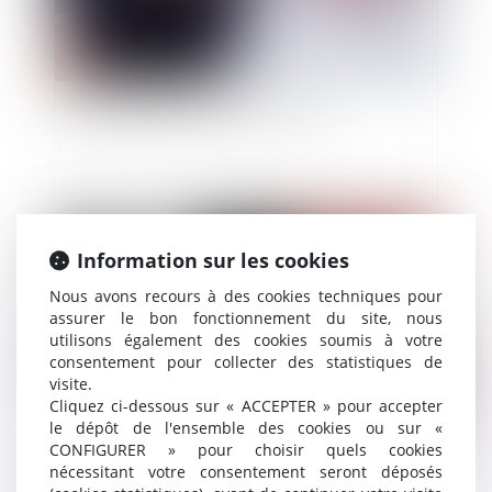
Changement de régime matrimonial
Publié le :
22/02/2022
Information sur les cookies
Nous avons recours à des cookies techniques pour
assurer le bon fonctionnement du site, nous
utilisons également des cookies soumis à votre
consentement pour collecter des statistiques de
visite.
Cliquez ci-dessous sur « ACCEPTER » pour accepter
le dépôt de l'ensemble des cookies ou sur «
CONFIGURER » pour choisir quels cookies
Non contestée dans les 2 mois, une décision
nécessitant votre consentement seront déposés