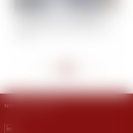
Vice ou défaut de conformité apparent : les
réserves sans incidence sur le départ du délai
d’action
<<
<
...
204
205
206
207
208
209
210
...
>
>>
NOS DERNIERS TWEETS