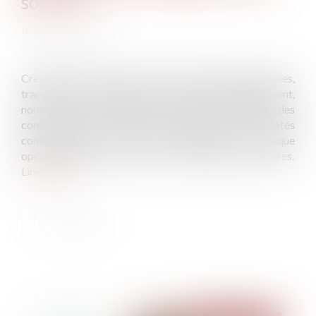
société ?
Publié le :
23/02/2022
Source :
www.flf.fr
Création d’une société, tenue des assemblées générales,
transfert du siège social, fermeture d’un établissement,
nomination et changement des dirigeants, dépôt des
comptes annuels ou cession de titres, la vie des sociétés
commerciales est riche en évènements. Or, chaque
opération impose de réaliser des formalités particulières.
Lire la suite