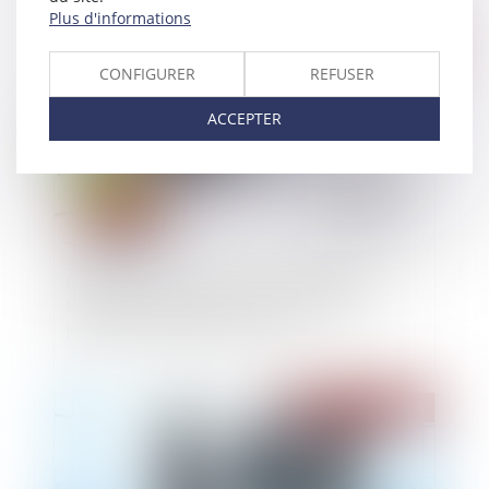
Plus d'informations
Publié le :
16/07/2024
CONFIGURER
REFUSER
ACCEPTER
Diagnostic de performance énergétique -
Passoires thermiques : le DPE évolue au 1er
juillet pour les petites surfaces
Publié le :
16/07/2024