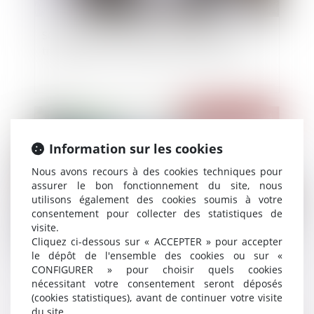
SCI familiale : un bon moyen de gérer et
transmettre son patrimoine à moindres frais ?
Publié le :
18/07/2024
Information sur les cookies
Nous avons recours à des cookies techniques pour
assurer le bon fonctionnement du site, nous
utilisons également des cookies soumis à votre
consentement pour collecter des statistiques de
visite.
Cliquez ci-dessous sur « ACCEPTER » pour accepter
le dépôt de l'ensemble des cookies ou sur «
Tribunal des affaires économiques : précisions
CONFIGURER » pour choisir quels cookies
sur l'expérimentation
nécessitant votre consentement seront déposés
(cookies statistiques), avant de continuer votre visite
du site.