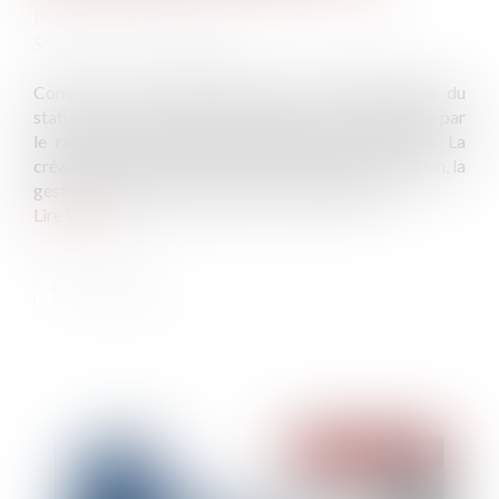
Publié le :
18/07/2024
Source :
www.lamontagne.fr
Comme son nom l’indique, une SCI familiale jouit du
statut de société civile immobilière. Elle se distingue par
le rapport familial qui lie l’ensemble des associés. La
création d’une SCI familiale vise à faciliter l’acquisition, la
gestion et la transmission de biens immobiliers...
Lire la suite
Publié le :
23/07/2024