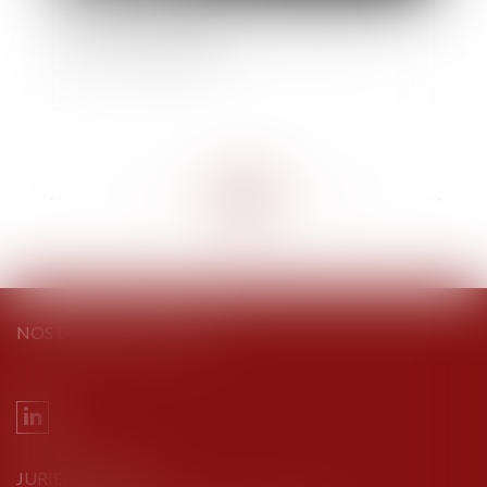
Euro 2024 et JO de Paris : un risque accru de
violences conjugales ?
<<
<
...
80
81
82
83
84
85
86
...
>
>>
NOS DERNIERS TWEETS
JURIEL AVOCATS