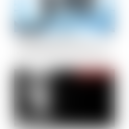
Transformation d’une SARL en SA :
l’approbation du rapport sur la valeur des biens
et les avantages particuliers doit être expresse
Publié le :
12/07/2024