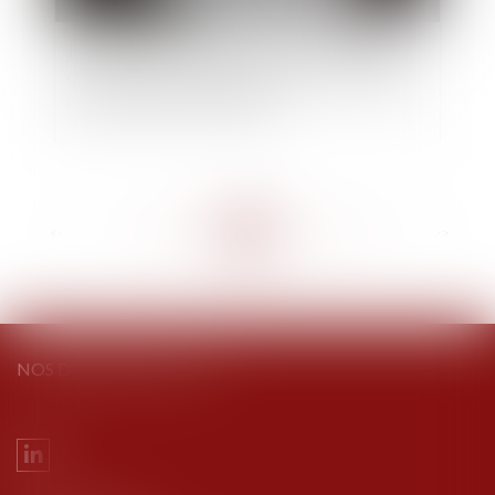
Je vends mon appartement. Le pré-état daté
demandé pour le compromis doit-il être rédigé
par le syndic de l’immeuble ?
<<
<
...
206
207
208
209
210
211
212
...
>
>>
NOS DERNIERS TWEETS