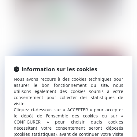
Sauf stipulation particulière, le bailleur d'un
local situé dans un centre commercial n’est pas
tenu d’en assurer la commercialité
Publié le :
09/02/2022
Information sur les cookies
Nous avons recours à des cookies techniques pour
assurer le bon fonctionnement du site, nous
utilisons également des cookies soumis à votre
consentement pour collecter des statistiques de
visite.
Cliquez ci-dessous sur « ACCEPTER » pour accepter
le dépôt de l'ensemble des cookies ou sur «
CONFIGURER » pour choisir quels cookies
Sans intention frauduleuse constatée, pas de
nécessitant votre consentement seront déposés
recel de communauté prononcé
(cookies statistiques), avant de continuer votre visite