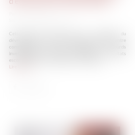
d’en assurer la commercialité
Publié le :
09/02/2022
Source :
www.courdecassation.fr
Cette affaire s'inscrit dans le contexte du
développement, en périphérie urbaine, de grands centre
commerciaux qui, s'ils impliquent de lourds
investissements, ne génèrent pas toujours les résultats
escomptés par les commerçants s'y installant...
Lire la suite
Publié le :
09/02/2022