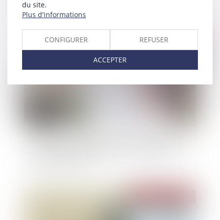
l’extra-financier
du site.
Plus d'informations
Publié le :
26/06/2024
CONFIGURER
REFUSER
ACCEPTER
Assurance dommages-ouvrage : les défauts de
conformité aux stipulations contractuelles ne
sont pas couverts
Publié le :
26/06/2024