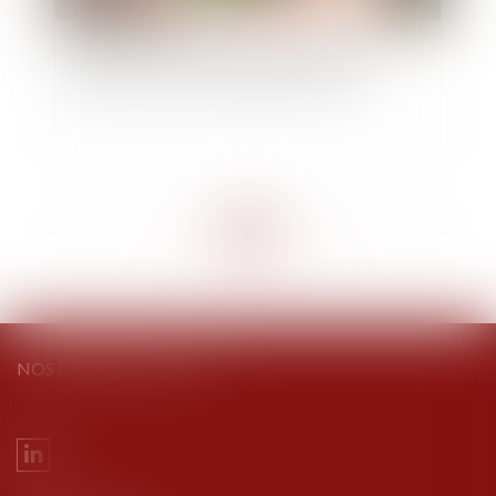
Ordonnance du 19 juin 2024 modifiant et
codifiant le droit de la publicité foncière
<<
<
...
83
84
85
86
87
88
89
...
>
>>
NOS DERNIERS TWEETS