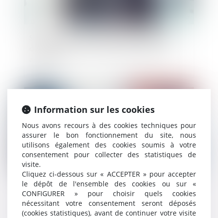
Société civile : précisions sur les modalités
d’engagement de la responsabilité d’anciens
associés
Publié le :
27/06/2024
Information sur les cookies
Nous avons recours à des cookies techniques pour
assurer le bon fonctionnement du site, nous
utilisons également des cookies soumis à votre
consentement pour collecter des statistiques de
visite.
Cliquez ci-dessous sur « ACCEPTER » pour accepter
le dépôt de l'ensemble des cookies ou sur «
CONFIGURER » pour choisir quels cookies
Réussir un projet de M&A demande
nécessitant votre consentement seront déposés
structuration amont et prise en compte de
(cookies statistiques), avant de continuer votre visite