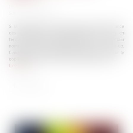
Publié le :
27/06/2024
Source :
www.forbes.fr
Si la dynamique du marché joue en faveur d’une relance
des opérations de fusion-acquisition, leur succès en
termes de création de valeur demande d’éviter un certain
nombre d’écueils persistants. Faire un check-up,
travailler sa structuration opérationnelle et miser sur le
copilotage par un « have-it-done » aident à les éviter...
Lire la suite
Publié le :
03/07/2024