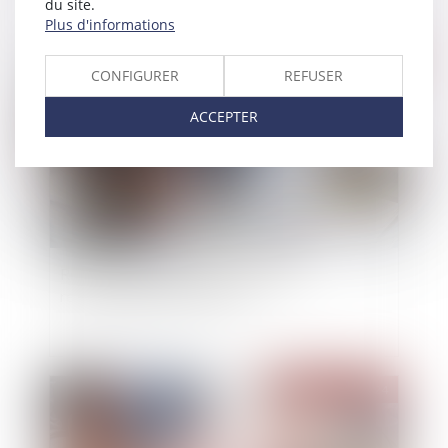
du site.
Plus d'informations
Publié le :
29/03/2024
CONFIGURER
REFUSER
ACCEPTER
Retrait et diminution du concours et
responsabilité du créancier
Publié le :
28/03/2024