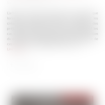
Source :
www.lemag-juridique.com
L’article L. 650-1 du Code de commerce dispose que
lorsqu'une procédure collective est ouverte, les
créanciers ne peuvent être tenus pour responsables des
préjudices subis du fait des concours consentis, sauf les
cas de fraude, d'immixtion caractérisée dans la gestion
du débiteur ou si les garanties prises en contrepartie de
ces concours sont disproportionnées à ceux-ci...
Lire la suite
Publié le :
02/04/2024