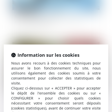
Fusion-absorption : le titre exécutoire est
transmis de plein droit
Publié le :
02/04/2024
Information sur les cookies
Nous avons recours à des cookies techniques pour
assurer le bon fonctionnement du site, nous
utilisons également des cookies soumis à votre
consentement pour collecter des statistiques de
visite.
Cliquez ci-dessous sur « ACCEPTER » pour accepter
le dépôt de l'ensemble des cookies ou sur «
CONFIGURER » pour choisir quels cookies
Bail professionnel ou bail commercial : quelles
nécessitant votre consentement seront déposés
différences, comment choisir ?
(cookies statistiques), avant de continuer votre visite