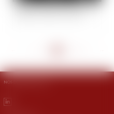
L’ordonnance de protection contre les violences
conjugales : un dispositif sous-employé
<<
<
...
95
96
97
98
99
100
101
...
>
>>
NOS DERNIERS TWEETS