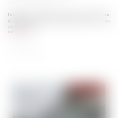
Source :
www.gazette-du-palais.fr
Des parents consentent à deux de leurs enfants une
donation hors part successorale portant sur trois
parcelles de terre...
Lire la suite
Publié le :
13/11/2020