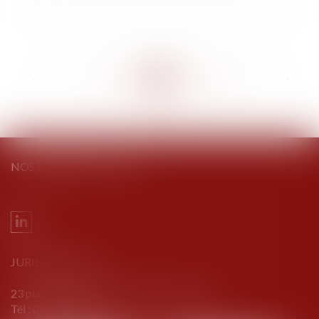
<<
<
...
283
284
285
286
287
288
289
...
>
>>
NOS DERNIERS TWEETS
JURIEL AVOCATS
23 place Bouillaud - 16000 ANGOULÊME
Tél :
05 45 69 69 00