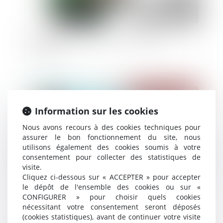
La nouvelle procédure de mise à l’épreuve
éducative
Publié le :
06/04/2021
Information sur les cookies
Nous avons recours à des cookies techniques pour
assurer le bon fonctionnement du site, nous
utilisons également des cookies soumis à votre
consentement pour collecter des statistiques de
visite.
Cliquez ci-dessous sur « ACCEPTER » pour accepter
le dépôt de l'ensemble des cookies ou sur «
CONFIGURER » pour choisir quels cookies
Recherche de paternité d’un défunt : comparer
nécessitant votre consentement seront déposés
l’ADN de l’enfant et de la grand-mère est
(cookies statistiques), avant de continuer votre visite
possible