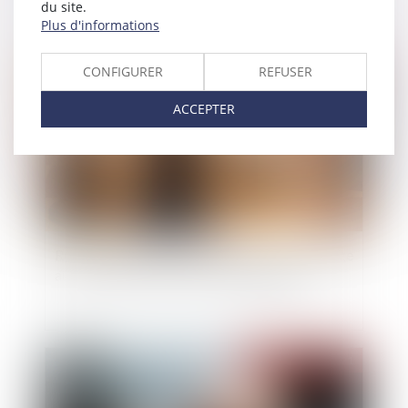
du site.
Plus d'informations
Publié le :
02/04/2021
CONFIGURER
REFUSER
ACCEPTER
Responsabilité pour insuffisance d’actif : voyage
au cœur de la notion de simple négligence
Publié le :
01/04/2021