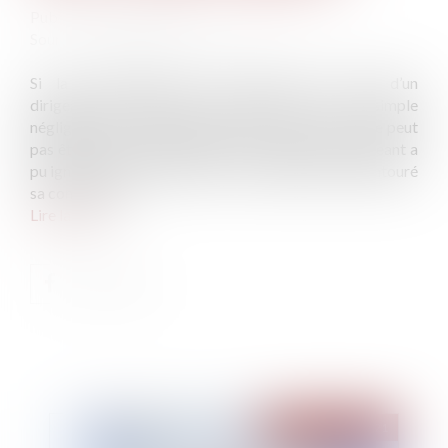
Publié le :
02/04/2021
Source :
www.dalloz-actualite.fr
Si la responsabilité pour insuffisance d’actif d’un
dirigeant ne peut être retenue en cas de simple
négligence dans la gestion de la société, celle-ci ne peut
pas être réduite à l’hypothèse dans laquelle le dirigeant a
pu ignorer les circonstances ou la situation ayant entouré
sa commission...
Lire la suite
Publié le :
06/04/2021