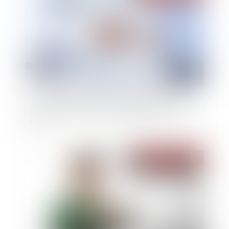
Une cession forcée d’actions prévue par un
pacte peut être ordonnée malgré un litige sur le
prix
Publié le :
06/04/2021