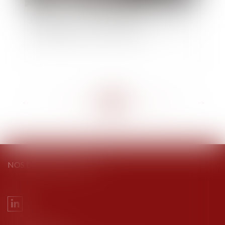
Exigibilité des loyers pendant la crise sanitaire :
la jurisprudence encore hésitante
<<
<
...
252
253
254
255
256
257
258
...
>
>>
NOS DERNIERS TWEETS