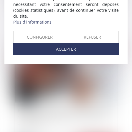
nécessitant votre consentement seront déposés
(cookies statistiques), avant de continuer votre visite
Prescription de l’action en restitution après
du site.
annulation du testament
Plus d'informations
CONFIGURER
REFUSER
Publié le :
17/08/2022
ACCEPTER
Rénovation énergétique : les locataires peuvent
réaliser certains travaux sans accord écrit du
propriétaire