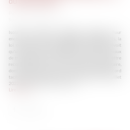
du propriétaire
Publié le :
17/08/2022
Source :
www.service-public.fr
Isolation, menuiseries, ventilation, chauffage... Pour
encourager la rénovation énergétique des logements, la
loi de lutte contre le dérèglement climatique prévoit
qu'un locataire peut entreprendre à ses frais les travaux
de transformation nécessaires. Il doit prévenir par lettre
recommandée avec avis de réception son propriétaire,
dont le silence dans les deux mois suivant vaudra accord
tacite. Un décret publié au Journal officiel du 21 juillet
2022 définit la liste de ces travaux.
Lire la suite