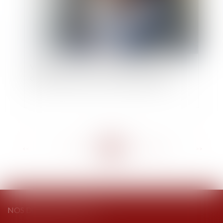
Versement de la pension alimentaire au titre du
devoir de secours : non-renvoi d’une QPC
<<
<
...
177
178
179
180
181
182
183
...
>
>>
NOS DERNIERS TWEETS