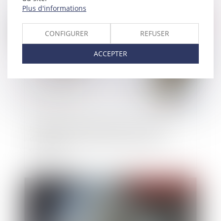
Plus d'informations
Publié le :
29/06/2022
CONFIGURER
REFUSER
ACCEPTER
Le logement de l’entrepreneur en cours de
divorce peut redevenir saisissable par ses
créanciers
Publié le :
29/06/2022