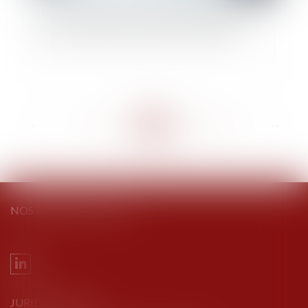
Une convention de compte courant d’associé
peut faire l’objet d’une expertise de gestion
<<
<
...
183
184
185
186
187
188
189
...
>
>>
NOS DERNIERS TWEETS
JURIEL AVOCATS