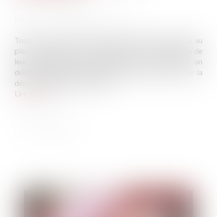
Publié le :
01/07/2022
Source :
www.editions-legislatives.fr
Toutes les créances déclarées devant être soumises au
plan de continuation, y compris lorsque les modalités de
leur apurement sont spécifiques, un créancier et un
débiteur ne peuvent stipuler un intérêt non prévu par la
décision admettant la créance.
Lire la suite
Publié le :
06/07/2022