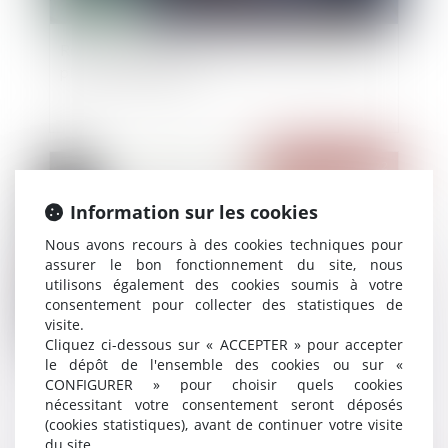
Remises et délais de paiement dans le cadre du
plan de continuation
Publié le :
29/06/2022
Information sur les cookies
Nous avons recours à des cookies techniques pour
assurer le bon fonctionnement du site, nous
utilisons également des cookies soumis à votre
consentement pour collecter des statistiques de
visite.
Cliquez ci-dessous sur « ACCEPTER » pour accepter
le dépôt de l'ensemble des cookies ou sur «
Synthèse sur l’application de la clause de saisine
CONFIGURER » pour choisir quels cookies
préalable du conseil de l’Ordre des architectes
nécessitant votre consentement seront déposés
(cookies statistiques), avant de continuer votre visite
du site.