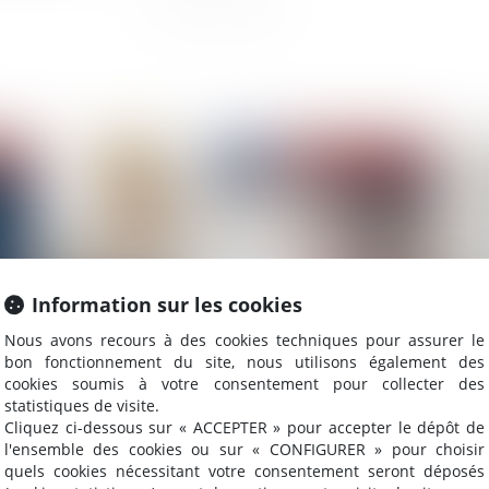
2023
Publié le :
05/01/2023
Information sur les cookies
Nous avons recours à des cookies techniques pour assurer le
bon fonctionnement du site, nous utilisons également des
cookies soumis à votre consentement pour collecter des
ion
Prescription du recours du constructeur :
As
statistiques de visite.
té
revirement de jurisprudence
d’
Cliquez ci-dessous sur « ACCEPTER » pour accepter le dépôt de
l'ensemble des cookies ou sur « CONFIGURER » pour choisir
quels cookies nécessitant votre consentement seront déposés