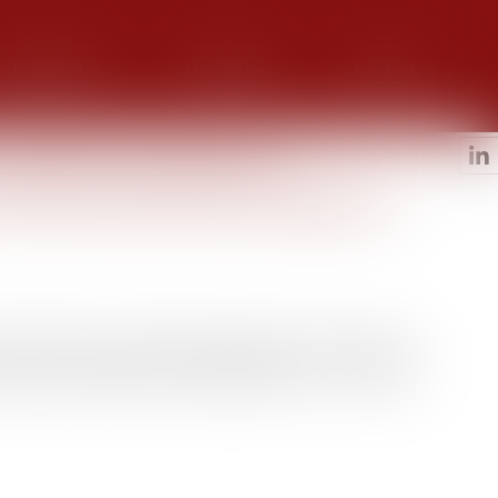
alerie photos
Honoraires
Contact
ntrôle et entretien de
du thermostat devient obligatoire
a chaudière dans un logement individuel ou un immeuble
ion de la présence d'un thermostat et de son bon