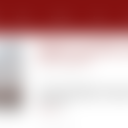
Équipe
Expertises
Actus
G
Régulation du chauffage -Co
chaudière : la vérification 
| Service-public.fr
Publié le :
21/12/2022
Source :
www.service-public.fr
Le contrôle annuel obligatoire de l'état de l
collectif comporte désormais la vérificat
fonctionnement...
Lire la suite