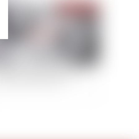
Publié le :
21/12/2022
estation compensatoire : juste équilibre et
otection des biens du débiteur