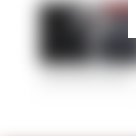
Publié le :
04/01/
Le syndic peut-il refuser de transmettre des
documents comptables au conseil syndical ?