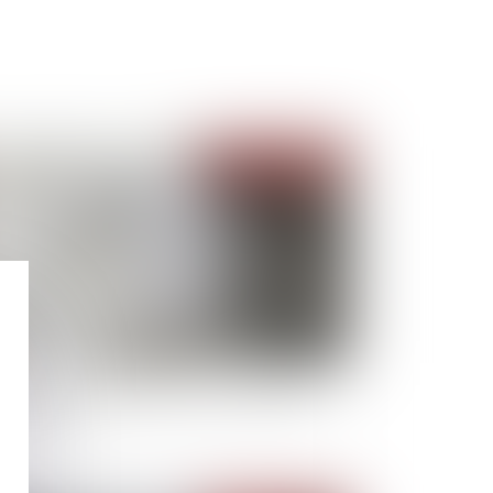
Publié le :
04/01/2023
surance-vie et obligation précontractuelle
information