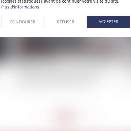
(cookies statistiques), avant de continuer votre visite du site.
Plus d'informations
2023
Publié le :
21/12/2022
ACCEPTER
CONFIGURER
REFUSER
Régulation du chauffage -Contrôle et entretien
Pr
de chaudière : la vérification du thermostat
pr
devient obligatoire | Service-public.fr
<<
<
...
162
163
164
165
166
167
168
...
>
>>