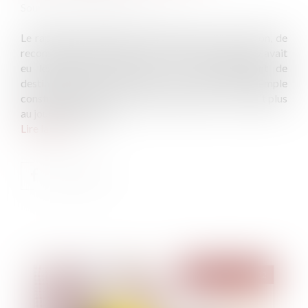
Source :
www.actu-juridique.fr
Le rapport civil permet, au moment de la succession, de
reconstituer le patrimoine tel qu’il aurait été s’il n’y avait
eu les donations. Quid en cas de changement de
destination du bien donné, qui était par exemple
constructible à l’époque de la donation et ne le serait plus
au jour du partage?
Lire la suite
Publié le :
09/06/2022