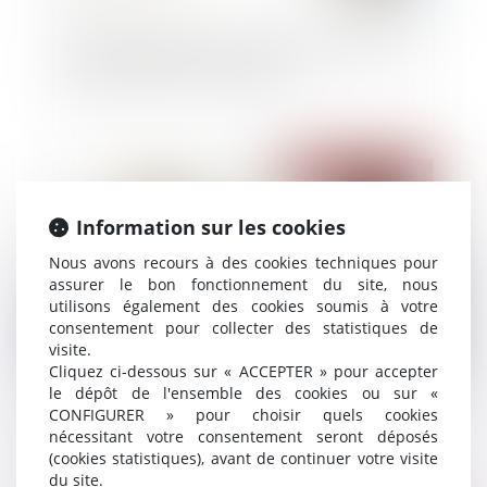
Lettre de résiliation avec préavis réduit pour un
logement situé en zone tendue
Publié le :
08/06/2022
Information sur les cookies
Nous avons recours à des cookies techniques pour
assurer le bon fonctionnement du site, nous
utilisons également des cookies soumis à votre
consentement pour collecter des statistiques de
visite.
Cliquez ci-dessous sur « ACCEPTER » pour accepter
le dépôt de l'ensemble des cookies ou sur «
Entrepreneur individuel : formalités du transfert
CONFIGURER » pour choisir quels cookies
de patrimoine
nécessitant votre consentement seront déposés
(cookies statistiques), avant de continuer votre visite
du site.