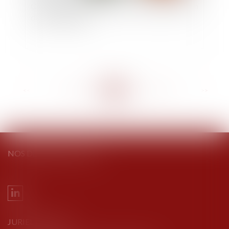
Conséquences de l’absence de transcription d’un
divorce étranger
<<
<
...
188
189
190
191
192
193
194
...
>
>>
NOS DERNIERS TWEETS
JURIEL AVOCATS