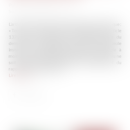
Publié le :
21/03/2024
Source :
www.lemag-juridique.com
L’article 1374 du Code de procédure civile prévoit que :
« Toutes les demandes faites en application de l'article
1373 entre les mêmes parties, qu'elles émanent du
demandeur ou du défendeur, ne constituent qu'une seule
instance. Toute demande distincte est irrecevable à
moins que le fondement des prétentions ne soit né ou ne
soit révélé que postérieurement à l'établissement du
rapport par le juge commis »...
Lire la suite