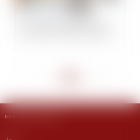
La recevabilité des demandes distinctes de
celles portant sur les désaccords des parties
<<
<
...
95
96
97
98
99
100
101
...
>
>>
NOS DERNIERS TWEETS