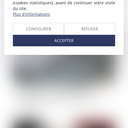
(cookies statistiques), avant de continuer votre visite
conjugales : un dispositif sous-employé
du site.
Plus d'informations
CONFIGURER
REFUSER
Publié le :
21/03/2024
ACCEPTER
Retour sur l’intervention de la juridiction
compétente en cas d’incompétence du juge-
commissaire
Publié le :
21/03/2024