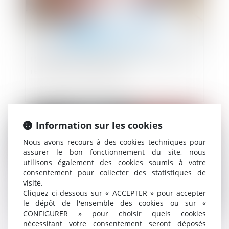
Donation au personnel salarié d’une entreprise :
relèvement de l’abattement
Publié le :
22/03/2024
Information sur les cookies
Nous avons recours à des cookies techniques pour
assurer le bon fonctionnement du site, nous
utilisons également des cookies soumis à votre
consentement pour collecter des statistiques de
visite.
Cliquez ci-dessous sur « ACCEPTER » pour accepter
le dépôt de l'ensemble des cookies ou sur «
CONFIGURER » pour choisir quels cookies
nécessitant votre consentement seront déposés
L’ordonnance de protection contre les violences