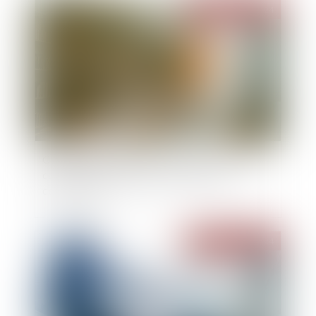
Publié le :
31/07/2024
Cumul d’indemnités pour réparer le dommage
causé par l’expropriation à un locataire
commercial
Publié le :
29/07/2024