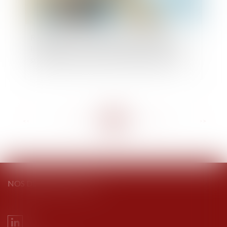
Réajustement du loyer pour sous-location
irrégulière : le contrat doit s’apparenter à une
sous-location au sens du Code de commerce
<<
<
...
79
80
81
82
83
84
85
...
>
>>
NOS DERNIERS TWEETS