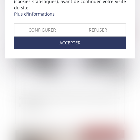
(cookies statistiques), avant de continuer votre visite
instauration des tribunaux des activités
du site.
économiques
Plus d'informations
CONFIGURER
REFUSER
Publié le :
25/07/2024
ACCEPTER
Reprise du marché du M&A : entre optimisme et
incertitudes
Publié le :
24/07/2024