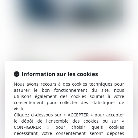
Modification inopinée d'un contrat de cession
de titres avant la signature de l'acte : l'abus
écarté
Publié le :
25/07/2024
Information sur les cookies
Nous avons recours à des cookies techniques pour
assurer le bon fonctionnement du site, nous
utilisons également des cookies soumis à votre
consentement pour collecter des statistiques de
visite.
Cliquez ci-dessous sur « ACCEPTER » pour accepter
le dépôt de l'ensemble des cookies ou sur «
CONFIGURER » pour choisir quels cookies
nécessitant votre consentement seront déposés
Entreprises en difficulté : désignation et