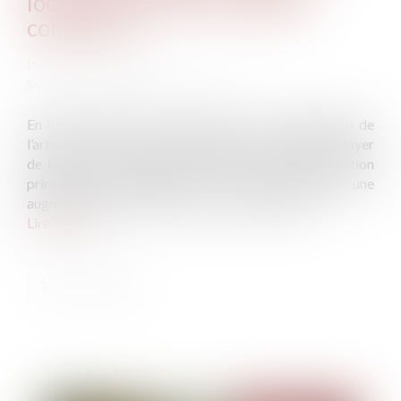
location au sens du Code de
commerce
Publié le :
24/07/2024
Source :
www.lemag-juridique.com
En matière de baux commerciaux et en application de
l’article L 145-31 du Code de commerce, lorsque le loyer
de la sous-location est supérieur au prix de la location
principale, le propriétaire a la faculté d'exiger une
augmentation du loyer de la location principale...
Lire la suite