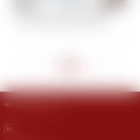
Sous-traitance : pas de condition suspensive
pour la caution de l’entrepreneur principal
<<
<
...
258
259
260
261
262
263
264
...
>
>>
NOS DERNIERS TWEETS