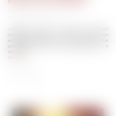
mineurs non accompagnés
Publié le :
16/03/2021
Source :
www.dalloz-actualite.fr
« Victimes », « violents », « sous emprise »…un rapport
parlementaire dresse le profil des mineurs non
accompagnés délinquants qui ne trouvent ni réponse
pénale adaptée ni prise en charge adéquate sur le
territoire. ..
Lire la suite
Publié le :
16/03/2021