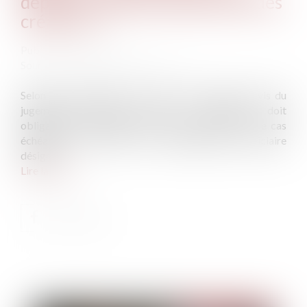
départ du délai de déclaration des
créances ?
Publié le :
24/07/2025
Source :
www.lemag-juridique.com
Selon l’article R.621-8 du Code de commerce, l’avis du
jugement d’ouverture inséré au BODACC doit
obligatoirement mentionner le nom, l’adresse et, le cas
échéant, les pouvoirs de l’administrateur judiciaire
désigné...
Lire la suite