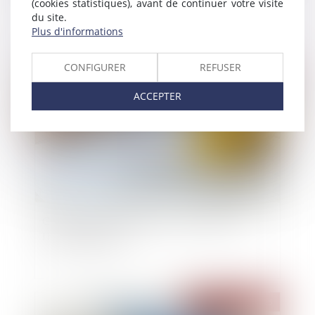
(cookies statistiques), avant de continuer votre visite
millions d'euros
du site.
Plus d'informations
CONFIGURER
REFUSER
Publié le :
25/07/2025
ACCEPTER
Construction et habitation : rénovation de
l’habitat dégradé
Publié le :
24/07/2025