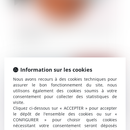
Transmission d'entreprises : mise en perspective
patrimoniale
Publié le :
25/07/2025
Information sur les cookies
Nous avons recours à des cookies techniques pour
assurer le bon fonctionnement du site, nous
utilisons également des cookies soumis à votre
consentement pour collecter des statistiques de
visite.
Cliquez ci-dessous sur « ACCEPTER » pour accepter
le dépôt de l'ensemble des cookies ou sur «
CONFIGURER » pour choisir quels cookies
nécessitant votre consentement seront déposés
Spiko annonce une levée de fonds de 18,5