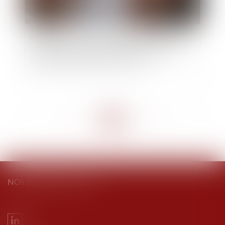
Publication irrégulière du jugement d’ouverture
au BODACC : quel est le point de départ du
délai de déclaration des créances ?
<<
<
...
19
20
21
22
23
24
25
...
>
>>
NOS DERNIERS TWEETS