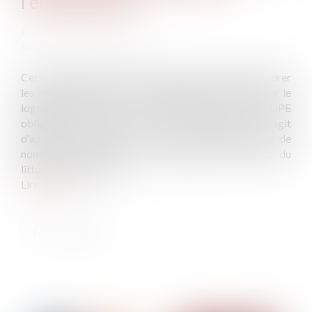
l'échelle locale
Publié le :
29/05/2024
Source :
www.vie-publique.fr
Cette proposition de loi transpartisane entend encadrer
les meublés de tourisme type AirBnb pour favoriser le
logement permanent : fiscalité moins favorable, DPE
obligatoire, pouvoirs des maires renforcés... Il s'agit
d'apporter une réponse à la crise du logement dans de
nombreux territoires, de la Bretagne au Sud-Ouest, du
littoral à la montagne...
Lire la suite