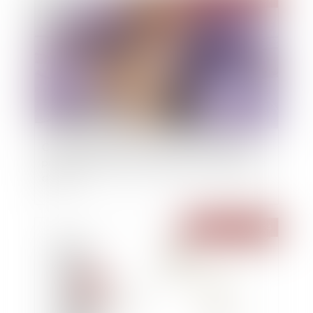
Créance irrégulière et suspension du délai de
prescription lors de la clôture pour insuffisance
d’actif
Publié le :
23/05/2024