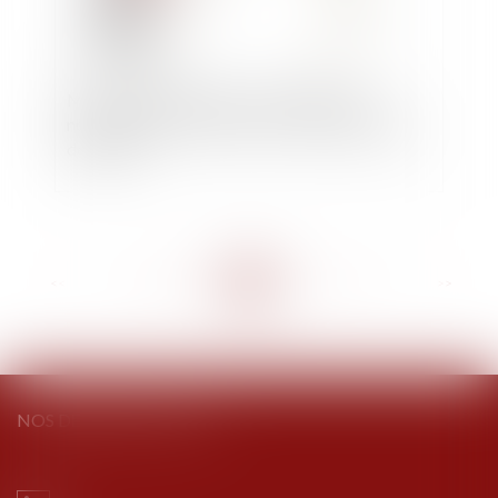
Mistral AI serait en passe de réaliser une
nouvelle levée de fonds record de 600 millions
de dollars
<<
<
...
88
89
90
91
92
93
94
...
>
>>
NOS DERNIERS TWEETS