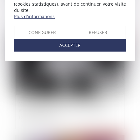
Cautions, avals et garanties dans les sociétés
(cookies statistiques), avant de continuer votre visite
anonymes à directoire et conseil de surveillance
du site.
Plus d'informations
CONFIGURER
REFUSER
Publié le :
24/05/2024
ACCEPTER
Viol, consentement : vers une première loi
européenne pour lutter contre les violences
faites aux femmes
Publié le :
24/05/2024