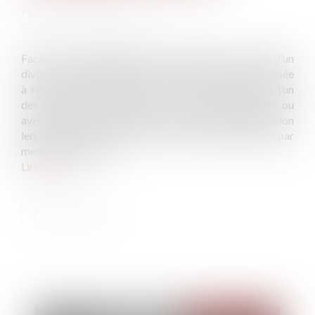
Publié le :
28/12/2021
Source :
www.actu-juridique.fr
Faciliter le changement de nom de l’enfant à la suite d’un
divorce. Tel est l’objectif de la proposition de loi déposée
à l’Assemblée nationale le 12 octobre 2021. Ainsi, l’un
des époux pourrait obtenir, avec l’accord de l’autre ou
avec l’autorisation du juge, que l’ordre alphabétique selon
lequel leurs deux noms sont accolés soit interverti par
mention à l’état civil.
Lire la suite