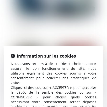
Cessions d'actions : la garantie d'éviction n'est
pas éternelle !
Publié le :
28/12/2021
Information sur les cookies
Nous avons recours à des cookies techniques pour
assurer le bon fonctionnement du site, nous
utilisons également des cookies soumis à votre
consentement pour collecter des statistiques de
visite.
Cliquez ci-dessous sur « ACCEPTER » pour accepter
le dépôt de l'ensemble des cookies ou sur «
CONFIGURER » pour choisir quels cookies
Proposition de loi visant à faciliter le
nécessitant votre consentement seront déposés
changement de nom des enfants après un
(cookies statistiques), avant de continuer votre visite