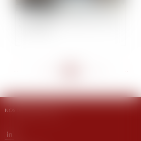
La liste des données devant figurer au répertoire
Sirene s’allonge
<<
<
...
212
213
214
215
216
217
218
...
>
>>
NOS DERNIERS TWEETS