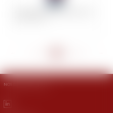
Faut-il instaurer une responsabilité pénale des
mineurs de 13 ans ?
<<
<
...
295
296
297
298
299
300
301
...
>
>>
NOS DERNIERS TWEETS