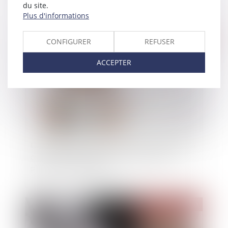
du site.
Plus d'informations
Publié le :
09/09/2020
CONFIGURER
REFUSER
ACCEPTER
Une proposition de loi concernant l'exploitation
commerciale de l’image des enfants sur les
plates-formes en ligne
Publié le :
08/09/2020