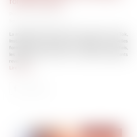
formes en ligne
Publié le :
09/09/2020
Source :
www.actu-juridique.fr
La multiplication des médias sociaux (YouTube, TikTok,
Instagram) sur internet a fait émerger de nouvelles
formes de travail, à l’image des « youtubeurs ». Parfois,
les influenceurs tirent de ces activités d’importants
revenus...
Lire la suite
Publié le :
10/09/2020