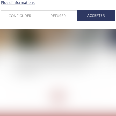
Plus d'informations
ACCEPTER
CONFIGURER
REFUSER
 du
Le collatéral engagé dans un PACS ne peut pas
Pro
bénéficier de l’exonération prévue par l’art. 796-
si
0-ter du CGI : fondement et portée de la
jurisprudence
<<
<
...
2
3
4
5
6
7
8
...
>
>>