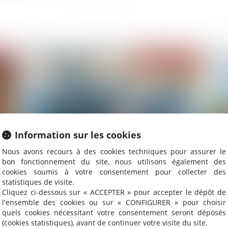
2026
Publié le :
01/07/2026
Information sur les cookies
Nous avons recours à des cookies techniques pour assurer le
bon fonctionnement du site, nous utilisons également des
Gérant de SARL : créer une société concurrente
Co
cookies soumis à votre consentement pour collecter des
est fautif
bl
statistiques de visite.
Cliquez ci-dessous sur « ACCEPTER » pour accepter le dépôt de
l'ensemble des cookies ou sur « CONFIGURER » pour choisir
quels cookies nécessitant votre consentement seront déposés
(cookies statistiques), avant de continuer votre visite du site.
2026
Publié le :
30/06/2026