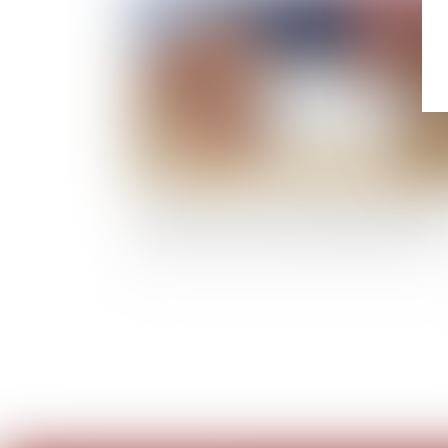
Un processus irréversible de départ des lieux
locataire fait obstacle au repentir du bailleur