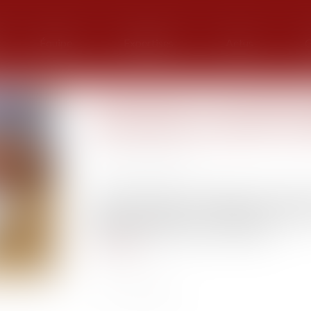
Équipe
Expertises
Actus
G
Un processus irréversible de
fait obstacle au repentir du 
Publié le :
30/06/2026
Source :
www.efl.fr
Est tardif le repentir du bailleur exercé alors
processus tendant à la fermeture irréversi
préalables et nécessaires à son départ...
Lire la suite