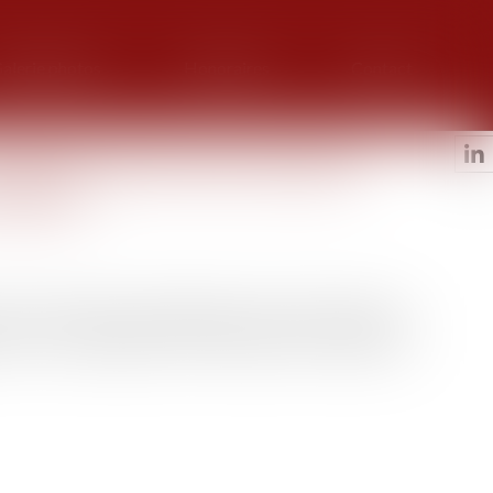
alerie photos
Honoraires
Contact
 départ des lieux du locataire
bailleur
 que le locataire s'est engagé six mois plus tôt dans un
ble de son exploitation en effectuant des démarches