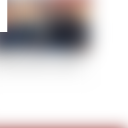
cédure de « rescrit valeur » : pour les PME, le
lence de l’administration vaut acceptation