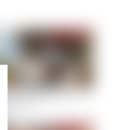
Publié le :
30/06/2026
propriété : une mise en demeure imprécise
oque le recouvrement
Publié le :
29/06/2026