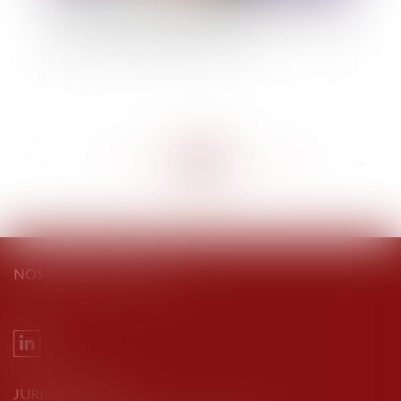
La procédure de liquidation judiciaire simplifiée
s’ouvre à davantage d’entreprises
<<
<
...
298
299
300
301
302
303
304
...
>
>>
NOS DERNIERS TWEETS
JURIEL AVOCATS