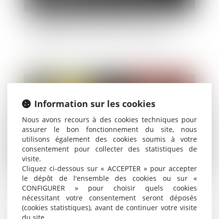
Copropriété : le vice de construction doit être
distingué du défaut de livraison conforme
Publié le :
20/08/2020
Information sur les cookies
Nous avons recours à des cookies techniques pour
assurer le bon fonctionnement du site, nous
utilisons également des cookies soumis à votre
consentement pour collecter des statistiques de
visite.
Cliquez ci-dessous sur « ACCEPTER » pour accepter
le dépôt de l'ensemble des cookies ou sur «
Rapport du Défenseur des droits au Comité des
CONFIGURER » pour choisir quels cookies
droits de l’enfant de l’ONU
nécessitant votre consentement seront déposés
(cookies statistiques), avant de continuer votre visite
du site.