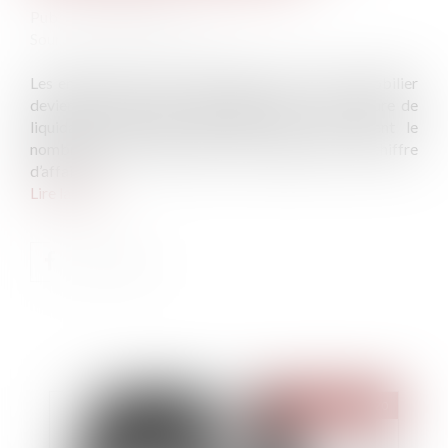
Publié le :
20/08/2020
Source :
business.lesechos.fr
Les entreprises qui ne possèdent aucun bien immobilier
deviennent temporairement éligibles à la procédure de
liquidation judiciaire simplifiée, quels que soient le
nombre de leurs salariés et le montant de leur chiffre
d’affaires...
Lire la suite
Publié le :
26/08/2020