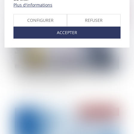
Plus d'informations
Publié le :
20/08/2020
CONFIGURER
REFUSER
ACCEPTER
Effectivité de l'étude géotechnique préalable à
la vente de terrain à bâtir
Publié le :
20/08/2020