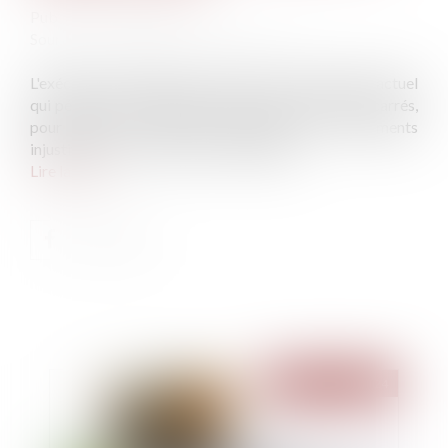
Publié le :
21/02/2024
Source :
www.actu-environnement.com
L'exécutif va modifier, par arrêté, le calcul du DPE actuel
qui pénalise les logements de moins de 40 mètres carrés,
pour éviter un nombre important de classements
injustifiés comme passoires thermiques...
Lire la suite
Publié le :
21/02/2024