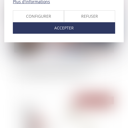
Plus d'informations
Publié le :
15/02/2024
CONFIGURER
REFUSER
ACCEPTER
Fusions, apports et opérations assimilées :
nouveau règlement ANC 2023-08
Publié le :
14/02/2024