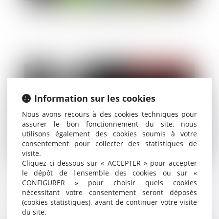
Droit d’accès aux origines de l’enfant né sous X
Publié le :
16/02/2024
Information sur les cookies
Nous avons recours à des cookies techniques pour
assurer le bon fonctionnement du site, nous
utilisons également des cookies soumis à votre
consentement pour collecter des statistiques de
visite.
Cliquez ci-dessous sur « ACCEPTER » pour accepter
le dépôt de l'ensemble des cookies ou sur «
Directive sur les violences faites aux femmes :
CONFIGURER » pour choisir quels cookies
une victoire en demi-teinte pour le Parlement
nécessitant votre consentement seront déposés
européen - Touteleurope.eu
(cookies statistiques), avant de continuer votre visite
du site.