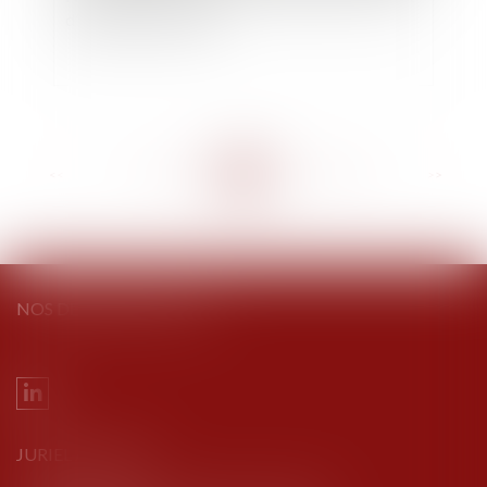
d’abandon de famille
<<
<
...
100
101
102
103
104
105
106
...
>
>>
NOS DERNIERS TWEETS
JURIEL AVOCATS