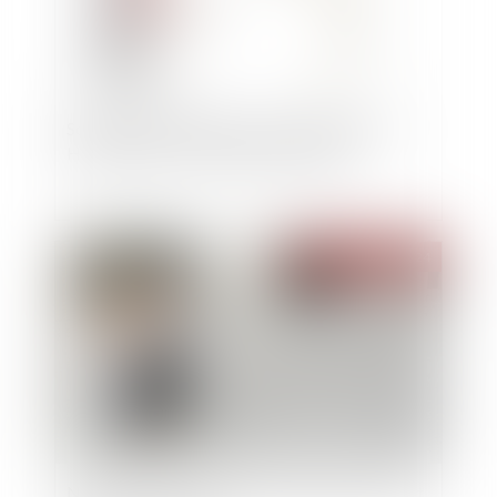
Soutenue par OpenAI, la start-up Ambience
Healthcare lève 70 millions de dollars
Publié le :
13/02/2024
Non-paiement de la pension alimentaire et délit