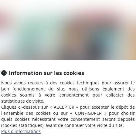
2022
Publié le :
04/03/2022
Information sur les cookies
Nous avons recours à des cookies techniques pour assurer le
gir
Exécution du plan de redressement en dépit de
Pa
bon fonctionnement du site, nous utilisons également des
la disparition du fonds de commerce
cookies soumis à votre consentement pour collecter des
statistiques de visite.
Cliquez ci-dessous sur « ACCEPTER » pour accepter le dépôt de
l'ensemble des cookies ou sur « CONFIGURER » pour choisir
quels cookies nécessitant votre consentement seront déposés
2022
Publié le :
02/03/2022
(cookies statistiques), avant de continuer votre visite du site.
Plus d'informations