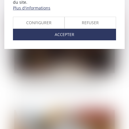
du site.
Plus d'informations
Publié le :
19/09/2025
CONFIGURER
REFUSER
ACCEPTER
Opposition entre héritiers sur les obsèques : le
juge privilégie la volonté exprimée du défunt
Publié le :
19/09/2025