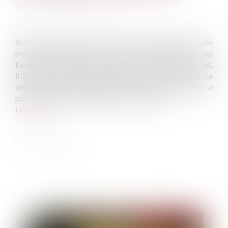
Publié le :
19/09/2025
Source :
www.lemag-juridique.com
Selon l’article 3 de la loi du 15 novembre 1887, toute
personne capable peut régler les conditions de ses
funérailles. À défaut de dispositions expresses du défunt,
il appartient au juge de rechercher les intentions de ce
dernier, et, si elles ne peuvent être établies, de désigner la
personne la mieux qualifiée pour en décider...
Lire la suite
Publié le :
26/09/2025