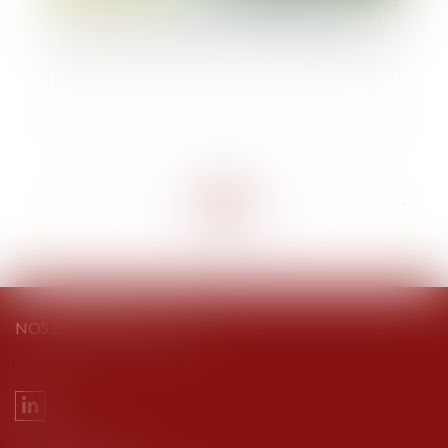
Réduction d’impôts pour dons et levée de fonds
<<
<
...
11
12
13
14
15
16
17
...
>
>>
NOS DERNIERS TWEETS