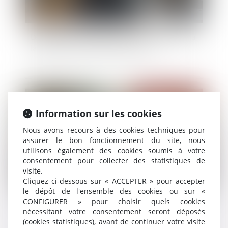
L’éligibilité à la liquidation judiciaire s’apprécie à
la date d’ouverture de la procédure !
Publié le :
23/09/2025
Information sur les cookies
Nous avons recours à des cookies techniques pour
assurer le bon fonctionnement du site, nous
utilisons également des cookies soumis à votre
consentement pour collecter des statistiques de
visite.
Cliquez ci-dessous sur « ACCEPTER » pour accepter
le dépôt de l'ensemble des cookies ou sur «
CONFIGURER » pour choisir quels cookies
Prescription d’une créance entre concubins : le
nécessitant votre consentement seront déposés
concubinage n’est pas un empêchement d’agir
(cookies statistiques), avant de continuer votre visite