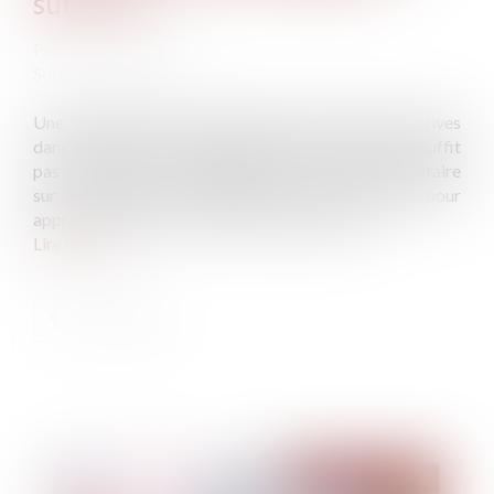
suffit pas
Publié le :
05/04/2023
Source :
www.efl.fr
Une augmentation exponentielle des charges locatives
dans les trois ans suivant la conclusion du bail ne suffit
pas à entraîner son annulation pour erreur du locataire
sur ses qualités substantielles, faute d'éléments pour
apprécier le vice lors de la conclusion du bail...
Lire la suite
Publié le :
12/04/2023