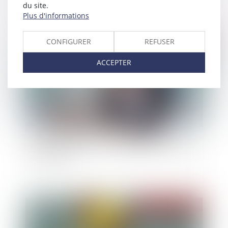
du site.
Plus d'informations
Publié le :
07/04/2023
CONFIGURER
REFUSER
ACCEPTER
Liquidation judiciaire : l’inégalité des créanciers
est justifiée
Publié le :
05/04/2023