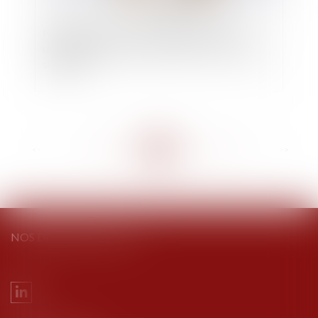
Nullité pour erreur d'un bail commercial :
une augmentation exponentielle des charges ne
suffit pas
<<
<
...
148
149
150
151
152
153
154
...
>
>>
NOS DERNIERS TWEETS