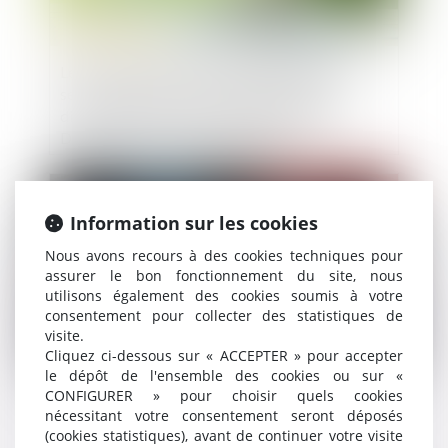
Le fonds chinois soutenu par l'État pour les
semi-conducteurs est en pourparlers pour
diriger le premier cycle de financement de
DeepSeek à 45 milliards de dollars.
Publié le :
14/05/2026
Information sur les cookies
Nous avons recours à des cookies techniques pour
assurer le bon fonctionnement du site, nous
utilisons également des cookies soumis à votre
consentement pour collecter des statistiques de
visite.
Cliquez ci-dessous sur « ACCEPTER » pour accepter
le dépôt de l'ensemble des cookies ou sur «
CONFIGURER » pour choisir quels cookies
Lancement du Pack Nouveau Départ en Vendée
nécessitant votre consentement seront déposés
(cookies statistiques), avant de continuer votre visite