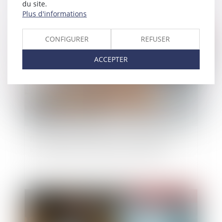
du site.
Plus d'informations
Publié le :
13/05/2026
CONFIGURER
REFUSER
ACCEPTER
Relance de l’immobilier : un nouveau projet de
loi « Logement » attendu pour l’été 2026
Publié le :
12/05/2026