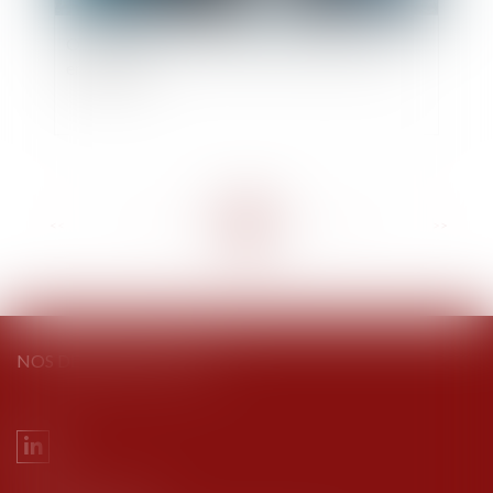
Objectif reprise : faciliter la transmission des
entreprises
<<
<
...
10
11
12
13
14
15
16
...
>
>>
NOS DERNIERS TWEETS