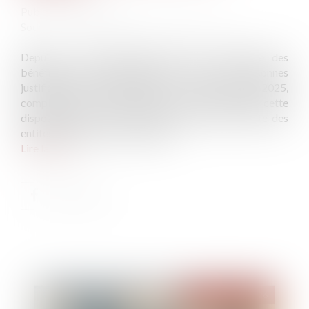
Publié le :
12/05/2026
Source :
entreprendre.service-public.gouv.fr
Depuis le 31 juillet 2024, l’accès au Registre des
bénéficiaires effectifs (RBE) est limité aux personnes
justifiant d’un intérêt légitime. La loi du 30 avril 2025,
complétée par un décret du 24 avril 2026, intègre cette
disposition dans le droit français et précise la liste des
entités pouvant accéder au RBE...
Lire la suite
Publié le :
18/05/2026