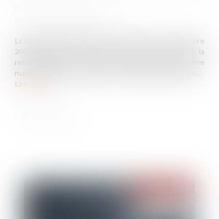
Publié le :
20/12/2023
Source :
www.lemag-juridique.com
Le règlement n°2201/2003 du Conseil du 27 novembre
2003, dit Bruxelles II bis, est relatif à la compétence, la
reconnaissance et l’exécution des décisions en matière
matrimoniale et en matière de responsabilité parentale...
Lire la suite
Publié le :
20/12/2023