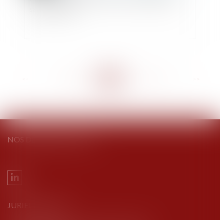
salaire et PEA
<<
<
...
108
109
110
111
112
113
114
...
>
>>
NOS DERNIERS TWEETS
JURIEL AVOCATS