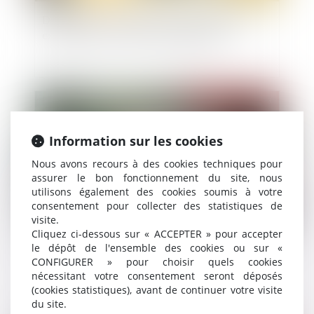
Délégation : le principe d’inopposabilité des
exceptions n’a qu’une valeur supplétive
Publié le :
20/12/2023
Information sur les cookies
Nous avons recours à des cookies techniques pour
assurer le bon fonctionnement du site, nous
utilisons également des cookies soumis à votre
consentement pour collecter des statistiques de
visite.
Cliquez ci-dessous sur « ACCEPTER » pour accepter
le dépôt de l'ensemble des cookies ou sur «
Non-retour illicite d’enfant : quelle juridiction
CONFIGURER » pour choisir quels cookies
est compétente ?
nécessitant votre consentement seront déposés
(cookies statistiques), avant de continuer votre visite
du site.