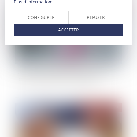
Plus d'informations
Publié le :
20/12/2023
CONFIGURER
REFUSER
ACCEPTER
SumUp lève 285 millions d'euros pour déployer
ses services financiers à l'international
Publié le :
19/12/2023