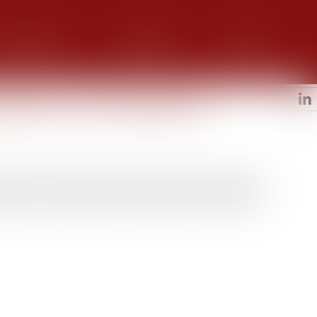
alerie photos
Honoraires
Contact
ge prévu le 30 septembre
onomie, Éric Lombard, avait annoncé une suspension du
ise dès le 30 septembre. Le dispositif a toutefois été