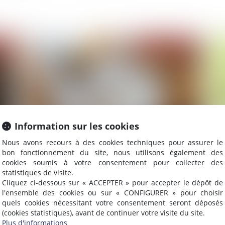
2025
Publié le :
19/09/2025
Information sur les cookies
Nous avons recours à des cookies techniques pour assurer le
e
Retrait-gonflement des sols : une aide pour les
Ré
bon fonctionnement du site, nous utilisons également des
propriétaires victimes de fissures expérimentée
cookies soumis à votre consentement pour collecter des
statistiques de visite.
dans 11 départements
Cliquez ci-dessous sur « ACCEPTER » pour accepter le dépôt de
l'ensemble des cookies ou sur « CONFIGURER » pour choisir
quels cookies nécessitant votre consentement seront déposés
2025
Publié le :
16/09/2025
(cookies statistiques), avant de continuer votre visite du site.
Plus d'informations