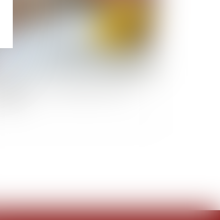
PrimeRénov' : redémarrage prévu le 30
ptembre