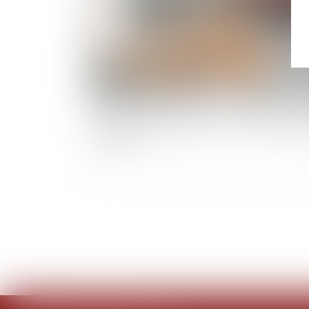
Étiquette énergétique -Calcul du DPE : ce qui
changer