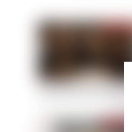
Publié le :
19/09/
Opposition entre héritiers sur les obsèques : l
juge privilégie la volonté exprimée du défunt
Publié le :
17/09/