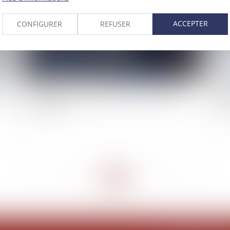
ACCEPTER
CONFIGURER
REFUSER
 va
Du nouveau pour le directoire des sociétés
Ma
anonymes
se
<<
<
...
12
13
14
15
16
17
18
...
>
>>