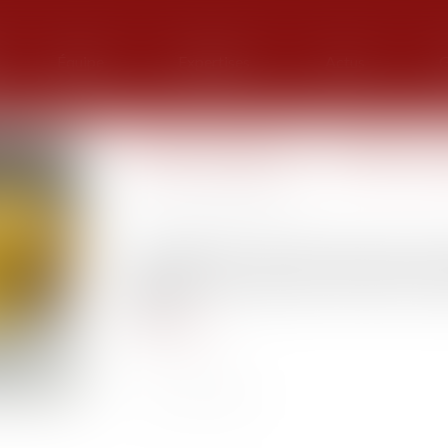
Équipe
Expertises
Actus
G
MaPrimeRénov' : redémarra
Publié le :
12/09/2025
Source :
edito.seloger.com
MaPrimeRénov’ : alors que le ministre de l’Éc
dispositif, le gouvernement a confirmé sa repr
allégé...
Lire la suite