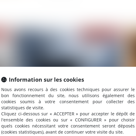
2021
Publié le :
05/02/2021
Information sur les cookies
Nous avons recours à des cookies techniques pour assurer le
bon fonctionnement du site, nous utilisons également des
Lutte contre la criminalité financière : à quoi
Ma
cookies soumis à votre consentement pour collecter des
servira le nouveau Parquet européen ?
na
statistiques de visite.
Cliquez ci-dessous sur « ACCEPTER » pour accepter le dépôt de
l'ensemble des cookies ou sur « CONFIGURER » pour choisir
quels cookies nécessitant votre consentement seront déposés
(cookies statistiques), avant de continuer votre visite du site.
2021
Publié le :
04/02/2021