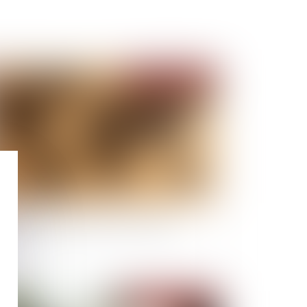
Publié le :
04/02/2021
ndat d’arrêt exécuté hors du territoire
tional
Publié le :
03/02/2021