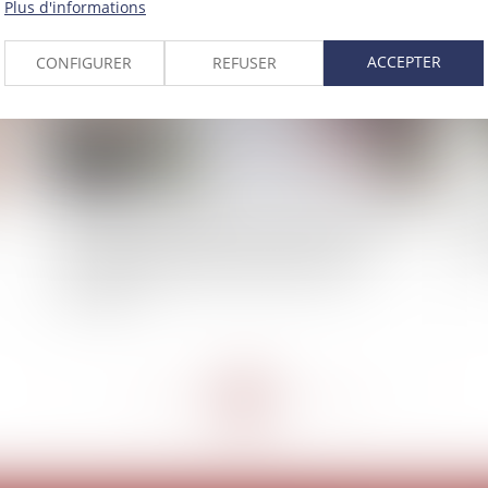
Plus d'informations
ACCEPTER
CONFIGURER
REFUSER
Responsabilité solidaire du maître d'ouvrage et
L'
des constructeurs après le prononcé de la
se
réception des travaux : quels en sont les
contours ?
<<
<
...
265
266
267
268
269
270
271
...
>
>>