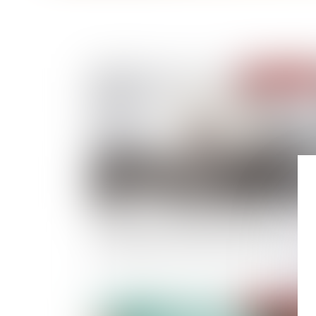
Publié le :
09/02/
L’acheteur peut demander réparation de son
préjudice même en l’absence de dol
Publié le :
04/02/