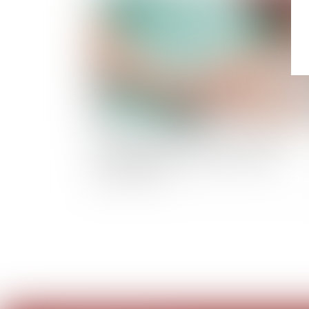
Contours de l'incapacité de recevoir d'un
médecin désigné légataire et exécuteur
testamentaire