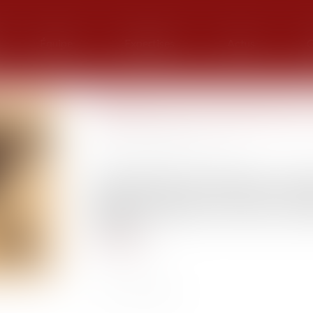
Équipe
Expertises
Actus
G
Mandat d’arrêt exécuté hors
Publié le :
04/02/2021
Source :
www.dalloz-actualite.fr
Le juge d’instruction ne peut délivrer un mand
territoire national, mais qui n’est pas en f
l’entendre, et, apprécié in concreto le car
contrainte...
Lire la suite