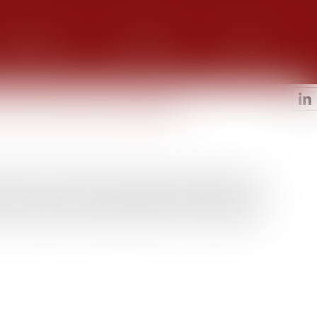
alerie photos
Honoraires
Contact
 du territoire national
at d’arrêt à l’encontre d’une personne résidant hors du
uite, sans avoir effectué les démarches requises pour
actère nécessaire et proportionné de cette mesure de