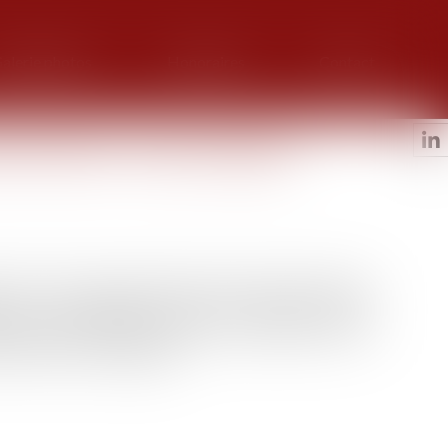
alerie photos
Honoraires
Contact
es enfants : les principales
 aider au mieux les enfants confiés à l'aide sociale à
en, en les protégeant contre les violences, parfois
er d’assistant familial ; améliorer la gouvernance de la
s mineurs non accompagnés.