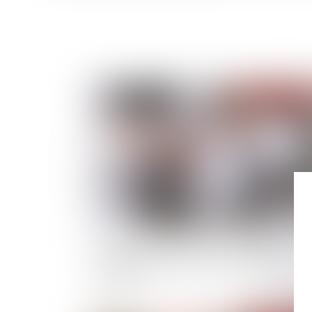
Publié le :
15/03/
La clause d’indexation irrégulière d’un bail
commercial n’est pas toujours totalement
invalidée