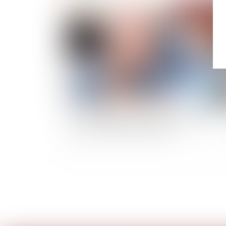
Publié le :
10/03/
Vers un allègement des frais applicables aux
successions et aux donations ?