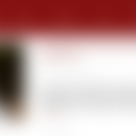
Équipe
Expertises
Actus
G
Loi relative à la protection d
dispositions
Publié le :
09/03/2022
Source :
actu.dalloz-etudiant.fr
Cette nouvelle loi aborde de nombreux sujets :
l'enfance (ASE) en améliorant leur quotidi
institutionnelles ; sécuriser l’exercice du méti
protection de l'enfance ; protéger au mieux le
Lire la suite