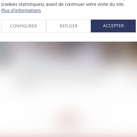
(cookies statistiques), avant de continuer votre visite du site.
2022
Publié le :
09/03/2022
Plus d'informations
ACCEPTER
CONFIGURER
REFUSER
Cessions avec réserve d’usufruit aux enfants :
Loi
leur accord tacite écarte la présomption de
pr
gratuité
<<
<
...
201
202
203
204
205
206
207
...
>
>>