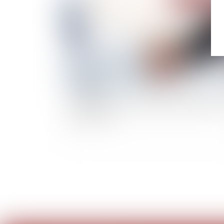
Loi de Finances 2022, une incitation à la repri
d’entreprises