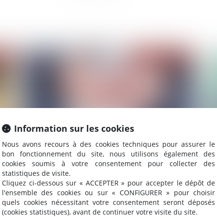
2022
Publié le :
25/03/2022
Information sur les cookies
Nous avons recours à des cookies techniques pour assurer le
bon fonctionnement du site, nous utilisons également des
Comment s'apprécie le caractère volontaire du
SAS
cookies soumis à votre consentement pour collecter des
retard de la déclaration de cessation des
mo
statistiques de visite.
paiements ?
Cliquez ci-dessous sur « ACCEPTER » pour accepter le dépôt de
l'ensemble des cookies ou sur « CONFIGURER » pour choisir
quels cookies nécessitant votre consentement seront déposés
(cookies statistiques), avant de continuer votre visite du site.
2022
Publié le :
23/03/2022