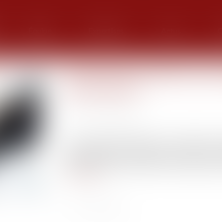
Équipe
Expertises
Actus
G
Loi de Finances 2022, une inc
d’entreprises
Publié le :
23/03/2022
Source :
www.forbes.fr
La loi de finances 2022 a pour objectif de 
progressivement l’équilibre des finances
redynamiser la reprise des PME afin de préserve
Lire la suite