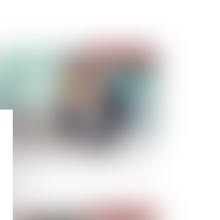
Publié le :
23/03/2022
 : révocation du directeur général sans juste
tif
Publié le :
23/03/2022