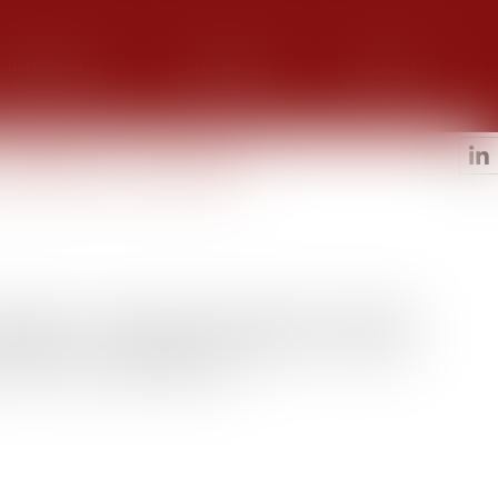
alerie photos
Honoraires
Contact
itation à la reprise
favoriser la croissance économique, afin de rétablir
 publiques. Le gouvernement souhaitait notamment
r le tissu économique français...