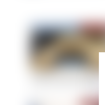
Publié le :
29/03/
L’ASL qui met ses statuts en conformité est
dispensée de certaines formalités légales
Publié le :
23/03/