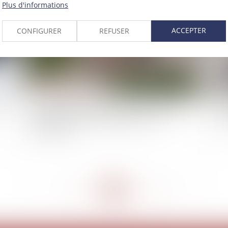
Plus d'informations
ACCEPTER
CONFIGURER
REFUSER
se
Ni rapport ni réduction des primes exagérées si
Par
l'assurance-vie a été rachetée par son
par
souscripteur
<<
<
...
199
200
201
202
203
204
205
...
>
>>