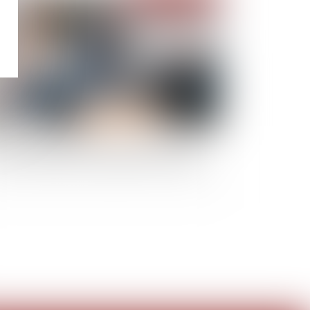
 l’effet du partage, la contestation de l’AG
 l’héritier devenu copropriétaire est validée