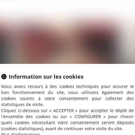
2022
Publié le :
19/12/2022
Information sur les cookies
Nous avons recours à des cookies techniques pour assurer le
té
bon fonctionnement du site, nous utilisons également des
Un logement HLM peut se transmettre
Ga
cookies soumis à votre consentement pour collecter des
automatiquement aux descendants du locataire
re
statistiques de visite.
cu
Cliquez ci-dessous sur « ACCEPTER » pour accepter le dépôt de
l'ensemble des cookies ou sur « CONFIGURER » pour choisir
quels cookies nécessitant votre consentement seront déposés
2022
Publié le :
14/12/2022
(cookies statistiques), avant de continuer votre visite du site.
Plus d'informations