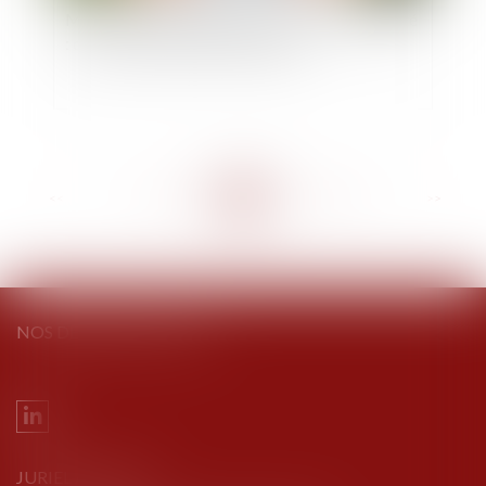
Mise à disposition gratuite d’un bien démembré
: calcul de l’indemnité de rapport
<<
<
...
191
192
193
194
195
196
197
...
>
>>
NOS DERNIERS TWEETS
JURIEL AVOCATS