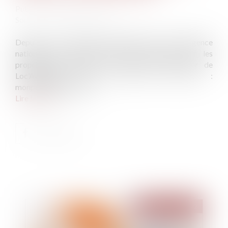
Publié le :
25/05/2022
Source :
www.ecologie.gouv.fr
Depuis le 1er avril 2022, la plateforme de de l’Agence
nationale de l’habitat (Anah) est ouverte pour les
propriétaires bailleurs qui souhaitent bénéficier de
Loc’Avantages pour louer leur bien :
monprojet.anah.gouv.fr
Lire la suite
Publié le :
25/05/2022