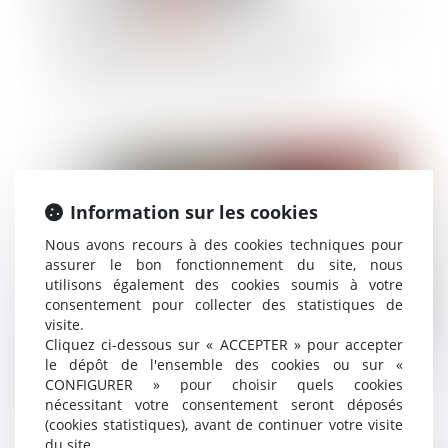
Conjoint du chef d’entreprise : le modèle
d’attestation sur l’honneur est modifié
Publié le :
24/05/2022
Information sur les cookies
Nous avons recours à des cookies techniques pour
assurer le bon fonctionnement du site, nous
utilisons également des cookies soumis à votre
consentement pour collecter des statistiques de
visite.
Cliquez ci-dessous sur « ACCEPTER » pour accepter
le dépôt de l'ensemble des cookies ou sur «
GPA : l’intérêt de l’enfant ne réside pas dans la
CONFIGURER » pour choisir quels cookies
vérité biologique et la connaissance de ses
nécessitant votre consentement seront déposés
origines
(cookies statistiques), avant de continuer votre visite
du site.