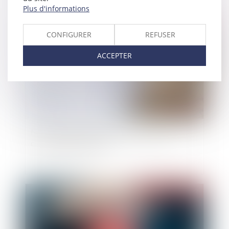
Plus d'informations
Publié le :
19/05/2022
CONFIGURER
REFUSER
ACCEPTER
Non-respect de l’ordre des licenciements :
compétence judiciaire
Publié le :
19/05/2022