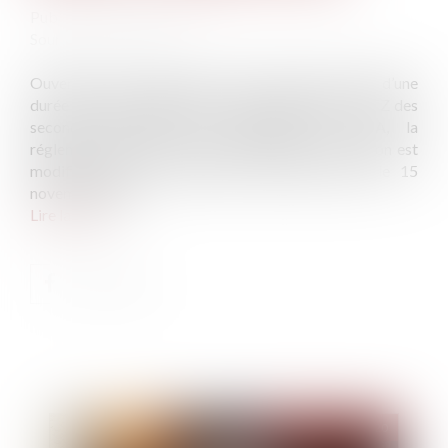
Publié le :
23/12/2020
Source :
www.efl.fr
Ouverture aux logements dans l’ancien, fixation d’une
durée minimale de phase locative, éligibilité au PTZ des
seconds occupants d’un logement en PSLA, la
réglementation du prêt social de location-accession est
modifiée pour les opérations agréées depuis le 15
novembre 2020...
Lire la suite
Publié le :
23/12/2020