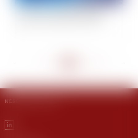
Covid-19 : nouvelle adaptation des règles
applicables aux entreprises en difficulté
<<
<
...
275
276
277
278
279
280
281
...
>
>>
NOS DERNIERS TWEETS