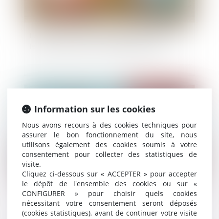
Location-accession à la propriété immobilière :
le PSLA peut financer un logement ancien
Publié le :
22/12/2020
Information sur les cookies
Nous avons recours à des cookies techniques pour
assurer le bon fonctionnement du site, nous
utilisons également des cookies soumis à votre
consentement pour collecter des statistiques de
visite.
Cliquez ci-dessous sur « ACCEPTER » pour accepter
le dépôt de l'ensemble des cookies ou sur «
CONFIGURER » pour choisir quels cookies
Les biens propres par nature de l'article 1404 du
nécessitant votre consentement seront déposés
Code civil
(cookies statistiques), avant de continuer votre visite